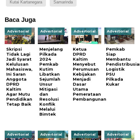
Kutai Kartanegara
Samarinda
Baca Juga
Advertorial
Advertorial
Advertorial
Advertorial
Skripsi
Menjelang
Ketua
Pemkab
Tidak Lagi
Pilkada
DPRD
Siap
Jadi Syarat
2024
Kaltim
Membantu
Kelulusan
Pemkab
Menyebut
Pendistribusia
Mahasiswa,
Kutim
Perumusan
Logistik
Ini Saran
Libatkan
Kebijakan
PSU
Anggota
Sejumlah
Menjadi
Pilkada
DPRD
Unsur
Dasar
Kukar
Kaltim
Mitigasi
Utama
Agar Mutu
dan
Pemerataan
Pendidikan
Resolusi
Pembangunan
Tetap Baik
Konflik
Melalui
Bimtek
Advertorial
Advertorial
Advertorial
Advertorial