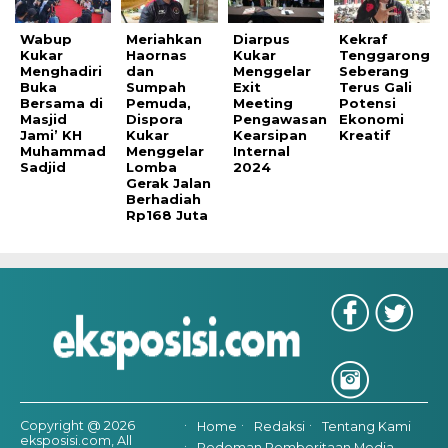
Wabup
Meriahkan
Diarpus
Kekraf
Kukar
Haornas
Kukar
Tenggarong
Menghadiri
dan
Menggelar
Seberang
Buka
Sumpah
Exit
Terus Gali
Bersama di
Pemuda,
Meeting
Potensi
Masjid
Dispora
Pengawasan
Ekonomi
Jami’ KH
Kukar
Kearsipan
Kreatif
Muhammad
Menggelar
Internal
Sadjid
Lomba
2024
Gerak Jalan
Berhadiah
Rp168 Juta
Copyright @ 2026
Home
Redaksi
Tentang Kami
eksposisi.com, All
Pedoman Pemberitaan Media