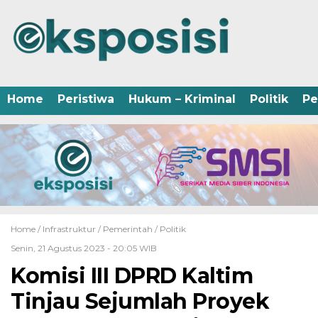
Home
Peristiwa
Hukum – Kriminal
Politik
Pe
Home /
Infrastruktur
/
Pemerintah
/
Politik
Senin, 21 Agustus 2023 - 20:05 WIB
Komisi III DPRD Kaltim
Tinjau Sejumlah Proyek