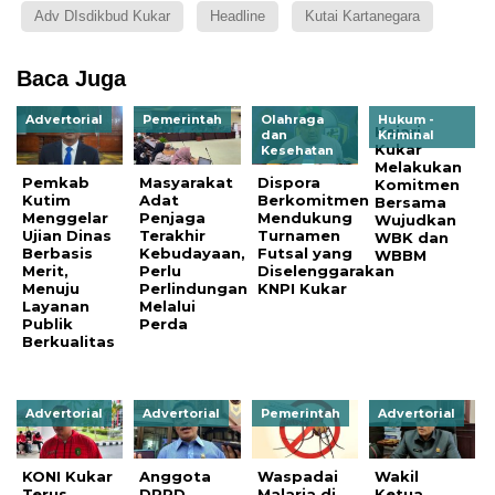
Adv DIsdikbud Kukar
Headline
Kutai Kartanegara
Baca Juga
Advertorial
Pemerintah
Olahraga
Hukum -
Kejari
dan
Kriminal
Kukar
Kesehatan
Melakukan
Pemkab
Masyarakat
Dispora
Komitmen
Kutim
Adat
Berkomitmen
Bersama
Menggelar
Penjaga
Mendukung
Wujudkan
Ujian Dinas
Terakhir
Turnamen
WBK dan
Berbasis
Kebudayaan,
Futsal yang
WBBM
Merit,
Perlu
Diselenggarakan
Menuju
Perlindungan
KNPI Kukar
Layanan
Melalui
Publik
Perda
Berkualitas
Advertorial
Advertorial
Pemerintah
Advertorial
KONI Kukar
Anggota
Waspadai
Wakil
Terus
DPRD
Malaria di
Ketua