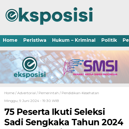
Home
Peristiwa
Hukum – Kriminal
Politik
Pe
Home /
Advertorial
/
Pemerintah
/
Pendidikan-Kesehatan
Minggu, 9 Juni 2024 - 19:30 WIB
75 Peserta Ikuti Seleksi
Sadi Sengkaka Tahun 2024