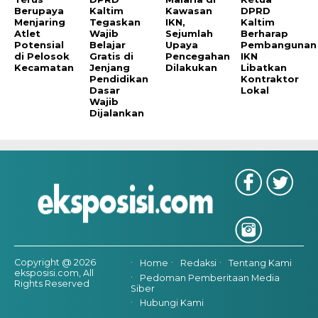
Berupaya
Kaltim
Kawasan
DPRD
Menjaring
Tegaskan
IKN,
Kaltim
Atlet
Wajib
Sejumlah
Berharap
Potensial
Belajar
Upaya
Pembangunan
di Pelosok
Gratis di
Pencegahan
IKN
Kecamatan
Jenjang
Dilakukan
Libatkan
Pendidikan
Kontraktor
Dasar
Lokal
Wajib
Dijalankan
Copyright @ 2026
Home
Redaksi
Tentang Kami
eksposisi.com, All
Pedoman Pemberitaan Media
Rights Reserved
Siber
Hubungi Kami