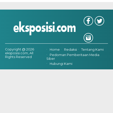
Copyright @ 2026
Home
Redaksi
Tentang Kami
eksposisi.com, All
Pedoman Pemberitaan Media
Rights Reserved
Siber
Hubungi Kami