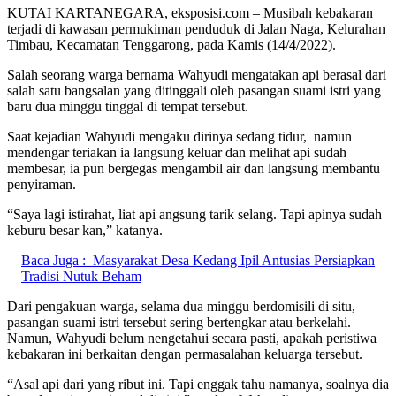
KUTAI KARTANEGARA, eksposisi.com – Musibah kebakaran
terjadi di kawasan permukiman penduduk di Jalan Naga, Kelurahan
Timbau, Kecamatan Tenggarong, pada Kamis (14/4/2022).
Salah seorang warga bernama Wahyudi mengatakan api berasal dari
salah satu bangsalan yang ditinggali oleh pasangan suami istri yang
baru dua minggu tinggal di tempat tersebut.
Saat kejadian Wahyudi mengaku dirinya sedang tidur, namun
mendengar teriakan ia langsung keluar dan melihat api sudah
membesar, ia pun bergegas mengambil air dan langsung membantu
penyiraman.
“Saya lagi istirahat, liat api angsung tarik selang. Tapi apinya sudah
keburu besar kan,” katanya.
Baca Juga :
Masyarakat Desa Kedang Ipil Antusias Persiapkan
Tradisi Nutuk Beham
Dari pengakuan warga, selama dua minggu berdomisili di situ,
pasangan suami istri tersebut sering bertengkar atau berkelahi.
Namun, Wahyudi belum nengetahui secara pasti, apakah peristiwa
kebakaran ini berkaitan dengan permasalahan keluarga tersebut.
“Asal api dari yang ribut ini. Tapi enggak tahu namanya, soalnya dia