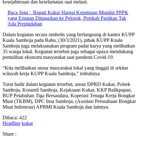
kesejahteraan dan keselamatan saat melaut.
Baca Juga :
Bupati Kukar Hargai Keputusan Mundur PPPK
yang Enggan Ditugaskan ke Pelosok, Pemkab Pastikan Tak
Ada Perpindahan
Dalam kegiatan secara simbolis yang berlangsung di kantor KUPP
Kuala Samboja pada Rabu, (30/3/2021), pihak KUPP Kuala
Samboja juga melaksanakan program padat karya yang melibatkan
35 warga lokal. Kegiatan tersebut juga sebagai upaya mendukung
pemulihan ekonomi masyarakat saat pandemi Covid-19.
“Kita melibatkan unsur masyarakat lokal yang tinggal di sekitar
wilayah kerja KUPP Kuala Samboja,” imbuhnya
Turut hadir dalam kegiatan tersebut, unsur DPRD Kukar, Polsek
Samboja, Koramil Samboja, Kejaksaan Kukar, KKP Balikpapan,
BUP Pelabuhan Tiga Bersaudara, Koperasi Tenaga Kerja Bongkar
Muat (TKBM), DPC Insa Samboja, (Asosiasi Perusahaan Bongkar
Muat Indonesia) APBMI Kuala Samboja dan lainnya.
Dibaca:
422
Headline
kukar
Share :