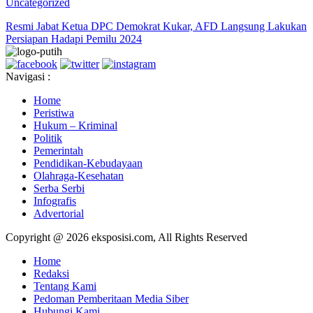
Uncategorized
Resmi Jabat Ketua DPC Demokrat Kukar, AFD Langsung Lakukan
Persiapan Hadapi Pemilu 2024
Navigasi :
Home
Peristiwa
Hukum – Kriminal
Politik
Pemerintah
Pendidikan-Kebudayaan
Olahraga-Kesehatan
Serba Serbi
Infografis
Advertorial
Copyright @ 2026 eksposisi.com, All Rights Reserved
Home
Redaksi
Tentang Kami
Pedoman Pemberitaan Media Siber
Hubungi Kami