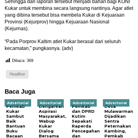
Sehingga dari laporan tersebut menjadi bahan bagi KONI
Kukar untuk membina secara langsung nantinya. Agar atlet
yang dibina tersebut bisa membela Kukar di Kejuaraan
Provinsi (Kejurprov) hingga Kejuaraan Nasional
(Kejurnas).
“Pada Porprov Kaltim atlet Kukar berasal dari seluruh
kecamatan,” pungkasnya. (adv)
Dibaca:
369
Headline
Baca Juga
Advertorial
Advertorial
Advertorial
Advertorial
Pemkab
Dengarkan
Pemkab
Desa
Kukar
Aspirasi
dan DPRD
Mulawarman
Sambut
Masyarakat,
Kutim
Dijadikan
Baik
Wabup
Sepakati
Sentra
Bantuan
Kukar
Raperda
Peternakan
Buku
Dialog
Pencegahan
Kambing,
Bacaan
Bersama
dan
Pemkab