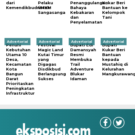
dari
Pelaku
Penanggulangan
Kukar Beri
Kemendikbudristek
UMKM
Bahaya
Bantuan ke
Sangasanga
Kebakaran
Kelompok
dan
Tani
Penyelamatan
Advertorial
Advertorial
Advertorial
Advertorial
Penuhi
Festival
Bupati Edi
Bupati
Kebutuhan
Magic Land
Damansyah
Kukar Beri
Utama 10
Kutai Timur
Resmi
Bantuan
Desa,
yang
Membuka
kepada
Kecamatan
Digagas
Trail
Mustahiq di
Kota
Disdikbud
Adventure
Kelurahan
Bangun
Berlangsung
Blukar
Mangkurawan
Darat
Sukses
Idaman
Prioritaskan
Peningkatan
Infrastruktur