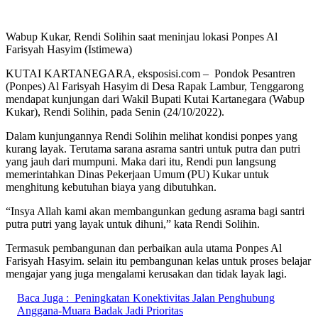
Wabup Kukar, Rendi Solihin saat meninjau lokasi Ponpes Al
Farisyah Hasyim (Istimewa)
KUTAI KARTANEGARA, eksposisi.com – Pondok Pesantren
(Ponpes) Al Farisyah Hasyim di Desa Rapak Lambur, Tenggarong
mendapat kunjungan dari Wakil Bupati Kutai Kartanegara (Wabup
Kukar), Rendi Solihin, pada Senin (24/10/2022).
Dalam kunjungannya Rendi Solihin melihat kondisi ponpes yang
kurang layak. Terutama sarana asrama santri untuk putra dan putri
yang jauh dari mumpuni. Maka dari itu, Rendi pun langsung
memerintahkan Dinas Pekerjaan Umum (PU) Kukar untuk
menghitung kebutuhan biaya yang dibutuhkan.
“Insya Allah kami akan membangunkan gedung asrama bagi santri
putra putri yang layak untuk dihuni,” kata Rendi Solihin.
Termasuk pembangunan dan perbaikan aula utama Ponpes Al
Farisyah Hasyim. selain itu pembangunan kelas untuk proses belajar
mengajar yang juga mengalami kerusakan dan tidak layak lagi.
Baca Juga :
Peningkatan Konektivitas Jalan Penghubung
Anggana-Muara Badak Jadi Prioritas