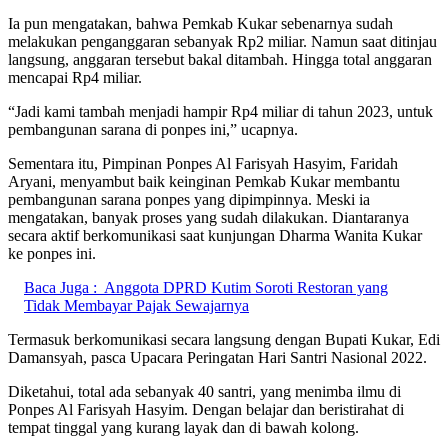
Ia pun mengatakan, bahwa Pemkab Kukar sebenarnya sudah
melakukan penganggaran sebanyak Rp2 miliar. Namun saat ditinjau
langsung, anggaran tersebut bakal ditambah. Hingga total anggaran
mencapai Rp4 miliar.
“Jadi kami tambah menjadi hampir Rp4 miliar di tahun 2023, untuk
pembangunan sarana di ponpes ini,” ucapnya.
Sementara itu, Pimpinan Ponpes Al Farisyah Hasyim, Faridah
Aryani, menyambut baik keinginan Pemkab Kukar membantu
pembangunan sarana ponpes yang dipimpinnya. Meski ia
mengatakan, banyak proses yang sudah dilakukan. Diantaranya
secara aktif berkomunikasi saat kunjungan Dharma Wanita Kukar
ke ponpes ini.
Baca Juga :
Anggota DPRD Kutim Soroti Restoran yang
Tidak Membayar Pajak Sewajarnya
Termasuk berkomunikasi secara langsung dengan Bupati Kukar, Edi
Damansyah, pasca Upacara Peringatan Hari Santri Nasional 2022.
Diketahui, total ada sebanyak 40 santri, yang menimba ilmu di
Ponpes Al Farisyah Hasyim. Dengan belajar dan beristirahat di
tempat tinggal yang kurang layak dan di bawah kolong.