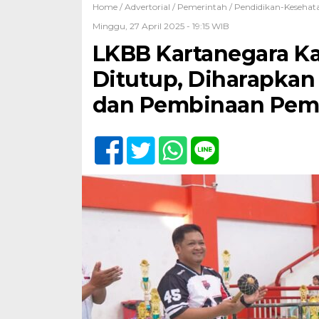
Home /
Advertorial
/
Pemerintah
/
Pendidikan-Kesehat
Minggu, 27 April 2025 - 19:15 WIB
LKBB Kartanegara K
Ditutup, Diharapka
dan Pembinaan Pe