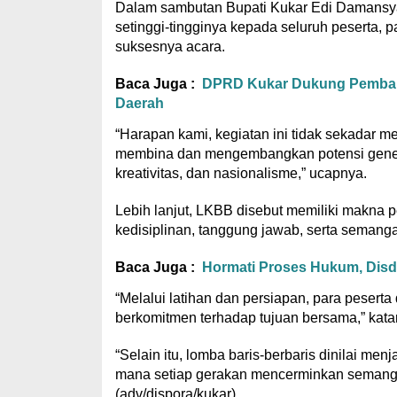
Dalam sambutan Bupati Kukar Edi Damansyah
setinggi-tingginya kepada seluruh peserta, p
suksesnya acara.
Baca Juga :
DPRD Kukar Dukung Pembang
Daerah
“Harapan kami, kegiatan ini tidak sekadar m
membina dan mengembangkan potensi genera
kreativitas, dan nasionalisme,” ucapnya.
Lebih lanjut, LKBB disebut memiliki makna 
kedisiplinan, tanggung jawab, serta seman
Baca Juga :
Hormati Proses Hukum, Disdi
“Melalui latihan dan persiapan, para pesert
berkomitmen terhadap tujuan bersama,” kata
“Selain itu, lomba baris-berbaris dinilai men
mana setiap gerakan mencerminkan semanga
(adv/dispora/kukar)