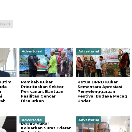
negara
Advertorial
Advertorial
Kutim
Pemkab Kukar
Ketua DPRD Kukar
uda
Prioritaskan Sektor
Sementara Apresiasi
m
Perikanan, Bantuan
Penyelenggaraan
i
Fasilitas Gencar
Festival Budaya Mecaq
rah
Disalurkan
Undat
Advertorial
Advertorial
Bupati Kukar
Keluarkan Surat Edaran