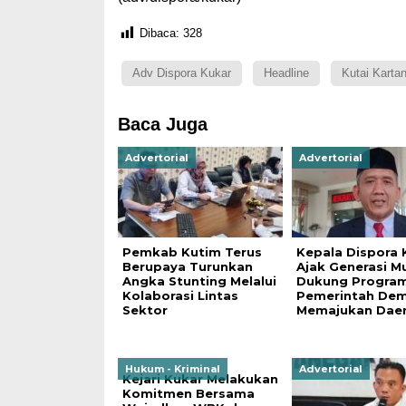
Dibaca:
328
Adv Dispora Kukar
Headline
Kutai Karta
Baca Juga
Advertorial
Advertorial
Pemkab Kutim Terus
Kepala Dispora 
Berupaya Turunkan
Ajak Generasi M
Angka Stunting Melalui
Dukung Progra
Kolaborasi Lintas
Pemerintah Dem
Sektor
Memajukan Dae
Hukum - Kriminal
Advertorial
Kejari Kukar Melakukan
Komitmen Bersama