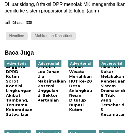
Di luar sidang, 8 fraksi DPR menolak MK mengembalikan
pemilu ke sistem proporsional tertutup. (adm)
Dibaca:
338
Headline
Mahkamah Konstitusi
Baca Juga
Advertorial
Advertorial
Advertorial
Advertorial
Anggota
Pemdes
Pekan
Dinas PU
DPRD
Loa Janan
Wisata
Kukar
Kutim
Ulu
Meriahkan
Melakukan
Soroti
Maksimalkan
HUT ke-20
Pengerjaan
Kondisi
Potensi
Desa
Sistem
Lingkungan
Unggulan
Selangkau
Drainase di
Akibat
di Sektor
Resmi
8 Titik
Tambang,
Pertanian
Ditutup
yang
Terutama
Bupati
Tersebar di
Keberadaan
Kutim
5
Satwa Liar
Kecamatan