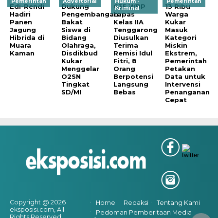
Pemerintah
Advertorial
Hukum -
Pemerintah
Edi-Rendi
Dukung
635 WBP
13 Ribu
Kriminal
Hadiri
Pengembangan
Lapas
Warga
Panen
Bakat
Kelas IIA
Kukar
Jagung
Siswa di
Tenggarong
Masuk
Hibrida di
Bidang
Diusulkan
Kategori
Muara
Olahraga,
Terima
Miskin
Kaman
Disdikbud
Remisi Idul
Ekstrem,
Kukar
Fitri, 8
Pemerintah
Menggelar
Orang
Petakan
O2SN
Berpotensi
Data untuk
Tingkat
Langsung
Intervensi
SD/MI
Bebas
Penanganan
Cepat
Copyright @ 2026
Home
Redaksi
Tentang Kami
eksposisi.com, All
Pedoman Pemberitaan Media
Rights Reserved