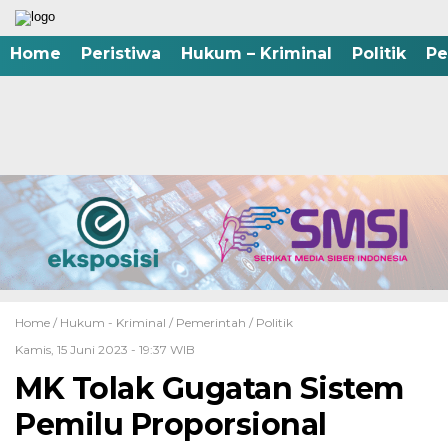
Home
Peristiwa
Hukum – Kriminal
Politik
Pe
Home /
Hukum - Kriminal
/
Pemerintah
/
Politik
Kamis, 15 Juni 2023 - 19:37 WIB
MK Tolak Gugatan Sistem
Pemilu Proporsional