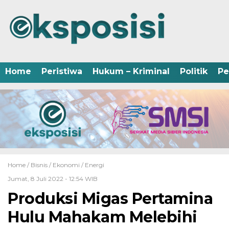
Home
Peristiwa
Hukum – Kriminal
Politik
Pe
Home /
Bisnis
/
Ekonomi
/
Energi
Jumat, 8 Juli 2022 - 12:54 WIB
Produksi Migas Pertamina
Hulu Mahakam Melebihi