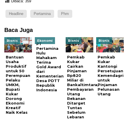
Dibaca:
359
Headline
Pertamina
Phm
Baca Juga
Bisnis
Ekonomi
Bisnis
Bisnis
PT
Pertamina
Hulu
Bantuan
Pemkab
Pemkab
Mahakam
Usaha
Kukar
Kukar
Terima
Produktif
Cairkan
Kantongi
Gold Award
untuk 50
Pinjaman
Persetujuan
dari
Perempuan
Rp820
Kemendagri
Kementerian
Pelaku
Miliar di
untuk
Desa PDTT
UMKM,
Bankaltimtara,
Pinjaman
Republik
Bupati
Pembayaran
Pelunasan
Indonesia
Kukar
Utang
Utang
Dorong
Rekanan
Ekonomi
Ditarget
Kreatif
Tuntas
Naik Kelas
Sebelum
Lebaran