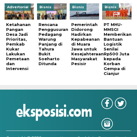
Advertorial
Bisnis
Bisnis
Bisnis
Ketahanan
Rencana
Pemerintah
PT MHU-
Pangan
Penggusuran
Didorong
MMSGI
Desa Jadi
Pedagang
Hadirkan
Memberikan
Prioritas,
Warung
Kepabeanan
Bantuan
Pemkab
Panjang di
di Muara
Logistik
Kukar
Tahura
Jawa untuk
Senilai
Lakukan
Bukit
Kesejahteraan
Rp500 Juta
Pemetaan
Soeharto
Masyarakat
kepada
dan
Ditunda
Pesisir
Korban
Intervensi
Gempa di
Cianjur