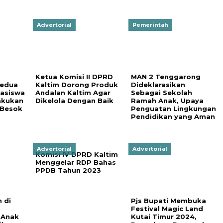
Advertorial
Pemerintah
Ketua Komisi II DPRD
MAN 2 Tenggarong
Kedua
Kaltim Dorong Produk
Dideklarasikan
hasiswa
Andalan Kaltim Agar
Sebagai Sekolah
akukan
Dikelola Dengan Baik
Ramah Anak, Upaya
 Besok
Penguatan Lingkungan
Pendidikan yang Aman
Advertorial
Advertorial
Komisi IV DPRD Kaltim
Menggelar RDP Bahas
PPDB Tahun 2023
 di
Pjs Bupati Membuka
Festival Magic Land
 Anak
Kutai Timur 2024,