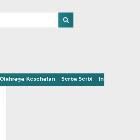
Olahraga-Kesehatan
Serba Serbi
Infografis
Adv