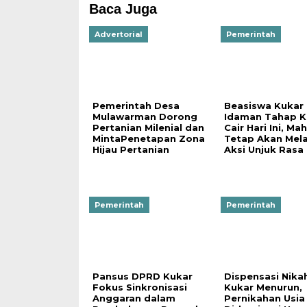
Baca Juga
Advertorial
Pemerintah
Pemerintah Desa
Beasiswa Kukar
Mulawarman Dorong
Idaman Tahap 
Pertanian Milenial dan
Cair Hari Ini, Ma
MintaPenetapan Zona
Tetap Akan Mel
Hijau Pertanian
Aksi Unjuk Rasa
Pemerintah
Pemerintah
Pansus DPRD Kukar
Dispensasi Nikah
Fokus Sinkronisasi
Kukar Menurun,
Anggaran dalam
Pernikahan Usia