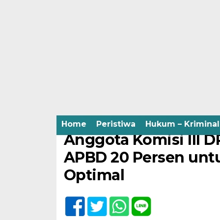
Home /
Advertorial
/
Pemerintah
/
Politik
/
Serba Serbi
Selasa, 23 Mei 2023 - 10:51 WIB
Home
Peristiwa
Hukum – Kriminal
Anggota Komisi III D
APBD 20 Persen unt
Optimal