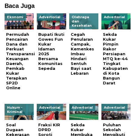
Baca Juga
Ekonomi
Advertorial
Olahraga
Advertorial
dan
Kesehatan
Permudah
Bupati Ikuti
Cegah
Sekda
Pencairan
Gowes Fun
Penularan
Kukar
Dana dan
Kukar
Campak,
Pimpin
Perkuat
Idaman
Kemenkes
Rakor
Transparansi
2025
Imbau
Persiapan
Keuangan
Bersama
Hindari
MTQ ke-44
Daerah,
Komunitas
Sentuh
Tingkat
Pemkab
Sepeda
Bayi saat
Kabupaten
Kukar
Lebaran
di Kota
Terapkan
Bangun
SP2D
Darat
Online
Hukum -
Advertorial
Advertorial
Advertorial
Kriminal
Soal
Fraksi KIR
Sekda
Puluhan
Dugaan
DPRD
Kukar
Sekolah
Kekerasan
Soroti
Membuka
Mengikuti