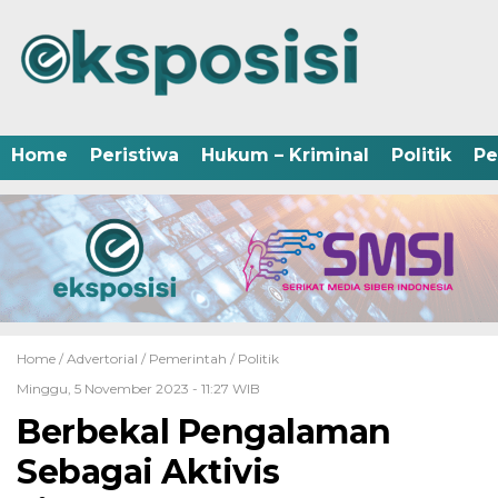
Home
Peristiwa
Hukum – Kriminal
Politik
Pe
Home /
Advertorial
/
Pemerintah
/
Politik
Minggu, 5 November 2023 - 11:27 WIB
Berbekal Pengalaman
Sebagai Aktivis