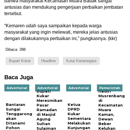
bahwa masyarakat Kecamatan Muara Badak sangat
antusias dan mendukung pengerjaan perbaikan jembatan
tersebut.
“Kemaren udah saya sampaikan kepada warga
masyarakat yang ingin melewati, mereka jelas antusias
dengan dilakukannya perbaikan ini,” pungkasnya. (kkr)
Dibaca:
398
Bupati Kukar
Headline
Kutai Kartanegara
Baca Juga
Advertorial
Advertorial
Advertorial
Pemerintah
Bupati
Hadiri
Kukar
Musrenbang
Meresmikan
di
Bantaran
Ketua
Pasar
Kecamatan
Sungai
DPRD
Ramadan
Muara
Tenggarong
Kukar
di Masjid
Kaman,
akan
Sementara
Agung
Dewan
Ditanami
Melakukan
Sultan
Beber
Pohon
Kunjungan
Sulaiman
Keluhan