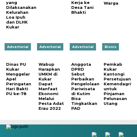
yang
Kerja ke
Warga
Dilaksanakan
Desa Tani
Kelurahan
Bhakti
Loa Ipuh
dan DLHK
Kukar
Advertorial
Advertorial
Advertorial
Bisnis
Dinas PU
Wabup
Anggota
Pemkab
Kukar
Harapkan
DPRD
Kukar
Menggelar
UMKM di
Sebut
Kantongi
Apel
Kukar
Perbaikan
Persetujuan
Peringatan
Dapat
Pengelolaan
Kemendagri
Hari Bakti
Manfaat
Pariwisata
untuk
PU ke-78
Ekonomi
di Kutim
Pinjaman
Melalui
Bisa
Pelunasan
Pesta Adat
Tingkatkan
Utang
Erau 2022
PAD