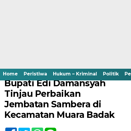
Home /
Infrastruktur
/
Pemerintah
Jumat, 14 Juli 2023 - 10:25 WIB
Home
Peristiwa
Hukum – Kriminal
Politik
Pe
Bupati Edi Damansyah
Tinjau Perbaikan
Jembatan Sambera di
Kecamatan Muara Badak