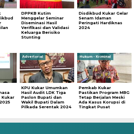
k
DPPKB Kutim
Disdikbud Kukar Gelar
dikbud
Menggelar Seminar
Senam Idaman
r
Diseminasi Hasil
Peringati Hardiknas
ilan
Verifikasi dan Validasi
2024
Keluarga Berisiko
Stunting
Advertorial
Hukum - Kriminal
KPU Kukar Umumkan
Pemkab Kukar
hasa
Hasil Audit LDK Tiga
Pastikan Program MBG
d Kukar
Paslon Bupati dan
Tetap Berjalan Meski
 2025
Wakil Bupati Dalam
Ada Kasus Korupsi di
Pilkada Serentak 2024
Tingkat Pusat