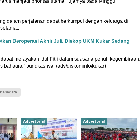
harus menjadi prioritas utama,” ujarnya pada Minggu
ng dalam perjalanan dapat berkumpul dengan keluarga di
selamat.
tkan Beroperasi Akhir Juli, Diskop UKM Kukar Sedang
apat merayakan Idul Fitri dalam suasana penuh kegembiraan
s bahagia,” pungkasnya. (adv/diskominfo/kukar)
rtanegara
Advertorial
Advertorial