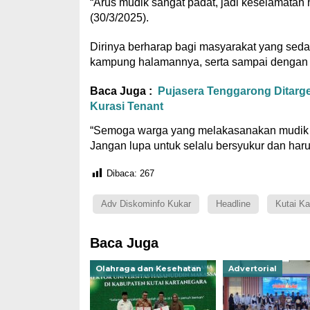
“Arus mudik sangat padat, jadi keselamatan 
(30/3/2025).
Dirinya berharap bagi masyarakat yang seda
kampung halamannya, serta sampai dengan 
Baca Juga :
Pujasera Tenggarong Ditarge
Kurasi Tenant
“Semoga warga yang melakasanakan mudik d
Jangan lupa untuk selalu bersyukur dan haru
Dibaca:
267
Adv Diskominfo Kukar
Headline
Kutai Ka
Baca Juga
Olahraga dan Kesehatan
Advertorial