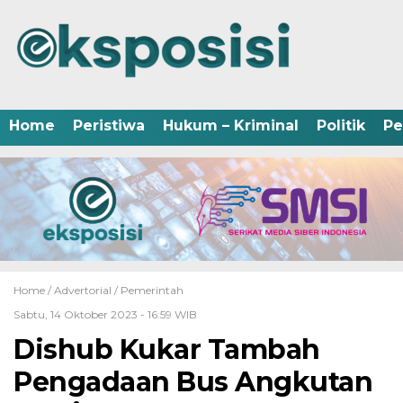
Home
Peristiwa
Hukum – Kriminal
Politik
Pe
Home /
Advertorial
/
Pemerintah
Sabtu, 14 Oktober 2023 - 16:59 WIB
Dishub Kukar Tambah
Pengadaan Bus Angkutan