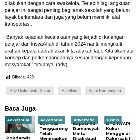
dilakukan dengan cara swakelola. Terlebih lagi angkutan
pelajar ini sangat penting bagi anak sekolah yang belum
layak berkendara dan juga yang belum memiliki alat
transportasi.
“Banyak kejadian kecelakaan yang terjadi di kalangan
pelajar dan InsyaAllah di tahun 2024 nanti, mengikuti
arahan kepala daerah akan kita adakan lagi. Kita akan atur
konsep dan perkembangannya sesuai dengan keperluan
masyarakat,” tutupnya. (adv)
Dibaca:
423
Adv Diskominfo Kukar
Headline
Kutai Kartanegara
Baca Juga
Advertorial
Advertorial
Advertorial
Bisnis
SDN 005
Bupati Edi
DPC IWAPI
Tenggarong
Damansyah
Kukar
Telah
Minta
Menggelar
Pokdarwis
Menerapkan
Disdikbud
Rakercab II,