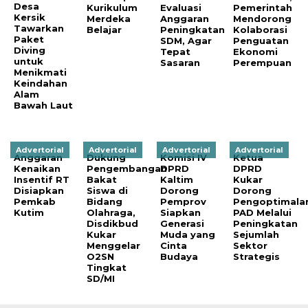
Desa
Kurikulum
Evaluasi
Pemerintah
Kersik
Merdeka
Anggaran
Mendorong
Tawarkan
Belajar
Peningkatan
Kolaborasi
Paket
SDM, Agar
Penguatan
Diving
Tepat
Ekonomi
untuk
Sasaran
Perempuan
Menikmati
Keindahan
Alam
Bawah Laut
Advertorial
Advertorial
Advertorial
Advertorial
Anggaran
Dukung
Komisi IV
Ketua
Kenaikan
Pengembangan
DPRD
DPRD
Insentif RT
Bakat
Kaltim
Kukar
Disiapkan
Siswa di
Dorong
Dorong
Pemkab
Bidang
Pemprov
Pengoptimala
Kutim
Olahraga,
Siapkan
PAD Melalui
Disdikbud
Generasi
Peningkatan
Kukar
Muda yang
Sejumlah
Menggelar
Cinta
Sektor
O2SN
Budaya
Strategis
Tingkat
SD/MI