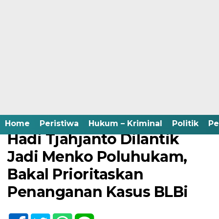
Home /
Hukum - Kriminal
/
Pemerintah
/
Politik
Kamis, 22 Februari 2024 - 10:23 WIB
Home
Peristiwa
Hukum – Kriminal
Politik
Pe
Hadi Tjahjanto Dilantik
Jadi Menko Poluhukam,
Bakal Prioritaskan
Penanganan Kasus BLBi