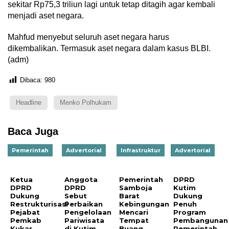
sekitar Rp75,3 triliun lagi untuk tetap ditagih agar kembali
menjadi aset negara.
Mahfud menyebut seluruh aset negara harus
dikembalikan. Termasuk aset negara dalam kasus BLBI.
(adm)
Dibaca:
980
Headline
Menko Polhukam
Baca Juga
Pemerintah
Advertorial
Infrastruktur
Advertorial
Ketua
Anggota
Pemerintah
DPRD
DPRD
DPRD
Samboja
Kutim
Dukung
Sebut
Barat
Dukung
Restrukturisasi
Perbaikan
Kebingungan
Penuh
Pejabat
Pengelolaan
Mencari
Program
Pemkab
Pariwisata
Tempat
Pembangunan
Kukar,
di Kutim
Buang
Pemerintah