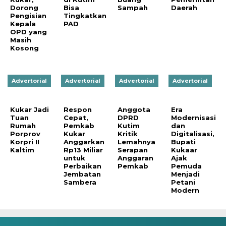
Dorong
Bisa
Sampah
Daerah
Pengisian
Tingkatkan
Kepala
PAD
OPD yang
Masih
Kosong
Advertorial
Advertorial
Advertorial
Advertorial
Kukar Jadi
Respon
Anggota
Era
Tuan
Cepat,
DPRD
Modernisasi
Rumah
Pemkab
Kutim
dan
Porprov
Kukar
Kritik
Digitalisasi,
Korpri II
Anggarkan
Lemahnya
Bupati
Kaltim
Rp13 Miliar
Serapan
Kukaar
untuk
Anggaran
Ajak
Perbaikan
Pemkab
Pemuda
Jembatan
Menjadi
Sambera
Petani
Modern