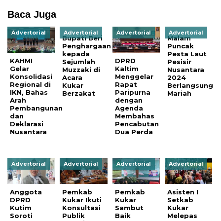
Baca Juga
Advertorial
Advertorial
Advertorial
Advertorial
Bupati Beri
Malam
Penghargaan
Puncak
kepada
Pesta Laut
KAHMI
DPRD
Sejumlah
Pesisir
Gelar
Kaltim
Muzzaki di
Nusantara
Konsolidasi
Menggelar
Acara
2024
Regional di
Rapat
Kukar
Berlangsung
IKN, Bahas
Paripurna
Berzakat
Mariah
Arah
dengan
Pembangunan
Agenda
dan
Membahas
Deklarasi
Pencabutan
Nusantara
Dua Perda
Advertorial
Advertorial
Advertorial
Advertorial
Anggota
Pemkab
Pemkab
Asisten I
DPRD
Kukar Ikuti
Kukar
Setkab
Kutim
Konsultasi
Sambut
Kukar
Soroti
Publik
Baik
Melepas