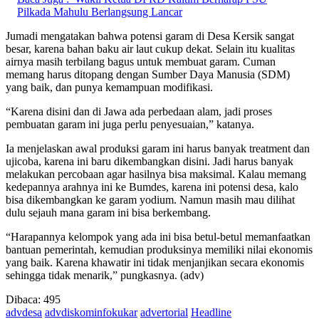
Pilkada Mahulu Berlangsung Lancar
Jumadi mengatakan bahwa potensi garam di Desa Kersik sangat
besar, karena bahan baku air laut cukup dekat. Selain itu kualitas
airnya masih terbilang bagus untuk membuat garam. Cuman
memang harus ditopang dengan Sumber Daya Manusia (SDM)
yang baik, dan punya kemampuan modifikasi.
“Karena disini dan di Jawa ada perbedaan alam, jadi proses
pembuatan garam ini juga perlu penyesuaian,” katanya.
Ia menjelaskan awal produksi garam ini harus banyak treatment dan
ujicoba, karena ini baru dikembangkan disini. Jadi harus banyak
melakukan percobaan agar hasilnya bisa maksimal. Kalau memang
kedepannya arahnya ini ke Bumdes, karena ini potensi desa, kalo
bisa dikembangkan ke garam yodium. Namun masih mau dilihat
dulu sejauh mana garam ini bisa berkembang.
“Harapannya kelompok yang ada ini bisa betul-betul memanfaatkan
bantuan pemerintah, kemudian produksinya memiliki nilai ekonomis
yang baik. Karena khawatir ini tidak menjanjikan secara ekonomis
sehingga tidak menarik,” pungkasnya. (adv)
Dibaca:
495
advdesa
advdiskominfokukar
advertorial
Headline