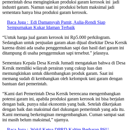
pemerintah desa menginginkan produksi garam kerosok ini jadi
industri garam. Namun saat ini produksi belum maksimal jadi
sementara hanya bisa produksi garam kerosok.
Baca Juga :
Edi Damansyah Pamit, Aulia-Rendi Siap
Sempurnakan Kukar Idaman Terbaik
“Untuk harga jual garam kerosok ini Rp5.000 perkilogram.
Sedangkan untuk penjualan garam akan dijual disekitar Desa Kersik
karena disini ada usaha penggemukan sapi dan hasil dari garam ini
ditampung di usaha penggemukan sapi tersebut.” jelasnya.
Sementara Kepala Desa Kersik Jumadi mengatakan bahwa di Desa
Kersik memiliki wilayah perairan yang cukup luas dan
memungkinkan untuk dikembangkan produk garam. Saat ini
memang sudah di kembangkan oleh kelompok tani garam dengan
bantuan dari pemerintah.
“Kami dari Pemerintah Desa Kersik berencana mengembangkan
potensi garam ini, apabila produksi garam kerosok ini bisa berjalan
dengan baik, punya nilai ekonomis yang baik. Setelah dikerjakan
dengan baik dan maksimal dari dukungan pemerintah yang ada itu.
Kami memang berkeinginan mengembangkan. Cuman sampai saat
ini masih belum maksimal,” ujarnya.
Baca Juga :
Wakil Ketua DPRD Kaltim Berharap PSU