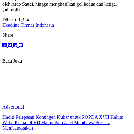
oleh Arab Saudi, hingga menghasilkan gol kedua dan ketiga.
(adm/fdl)
Dibaca:
1,354
Headline
Timnas Indonesia
Share :
Baca Juga
Advertorial
Hadiri Pelepasan Kontingen Kukar untuk POPDA XVII Kaltim,
Wakil Ketua DPRD Harap Para Atlet Membawa Prestasi
Membanggakan