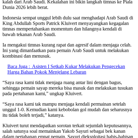
kalah dari Arab Saudi. Kekalahan ini bikin langkah timnas ke Piala
Dunia 2026 lebih berat.
Indonesia sempat unggul lebih dulu saat menghadapi Arab Saudi di
King Abdullah Sports Patrick Kluivert menyayangkan kegagalan
timnas mempertahankan momentum dan hilangnya kendali di
bawah tekanan Arab Saudi.
Ia mengakui timnas kurang rapat dan agresif dalam menjaga celah.
Ini yang dimanfaatkan para pemain Arab Saudi untuk melakukan
kombinasi dan menusuk.
Baca Juga :
Asisten I Setkab Kukar Melakukan Pengecekan
Harga Bahan Pokok Menjelang Lebaran
“Saya rasa kami tidak menjaga ruang antar lini dengan bagus,
sehingga pemain sayap mereka bisa masuk dan melakukan tusukan
pada pertahanan kami,” ungkap Kluivert.
“Saya rasa kami tak mampu menjaga kendali permainan setelah
unggul 1-0. Kemudian kami kebobolan gol mudah dan seharusnya
itu tidak boleh terjadi,” katanya.
Kluivert turut mendapatkan sorotan terkait sejumlah keputusannya,
salah satunya soal memainkan Yakob Sayuri sebagai bek kanan
dalam pertahanan empat pemain. Sayuri dieksploitasi habis-habisan