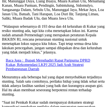
Ilir, Manunggal Daya, Liang Buaya, Muara Kaman Ulu, Menamang
Kanan, Muara Pantuan, Pendingin, Sabintulung, Sidomulyo,
Sangasanga Dalam, Sebulu Ulu, Manunggal Jaya, Mekar Jaya, Loa
Janan Ulu, Batuah, Tani Harapan, Loa Duri Ilir, Tanjung Limau,
Saliki, Muara Badak Ulu, dan Muara Jawa Ulu.
“Walaupun sebenarnya di 193 desa dan 44 kelurahan di Kukar yang
resiko stunting ada, tapi kita coba menetapkan lokus ini. Karena
sudah amanah Permendagri yang merupakan peraturan Kepala
BKKBN RI, rencana penurunan stunting nasional untuk
menetapkan lokus supaya kita fokus. Tapi tetap semua desa kita
lakukan pencegahan, jangan sampai dilupakan desa dan kelurahan
yang tidak menjadi lokus,” jelasnya.
Baca Juga :
Bupati Menghadiri Rapat Paripurna DPRD
Kukar, Rekomendasi LKPJ 2025 Jadi Arah Strategi
Pembangunan Daerah
Menurutnya ada beberapa hal yang dapat menyebabkan terjadinya
stunting. Salah satu contohnya, perilaku hidup yang tidak sehat serta
tidak adanya fasilitas sanitasi yang baik dan kurangnya asupan gizi.
Hal itu akan membuat seseorang berpotensi rentan terhadap
stunting.
“Saat ini Pemkab Kukar sudah mempunyai dokumen strategi
komunikasi perubahan perilaku dalam percepatan pencegahan