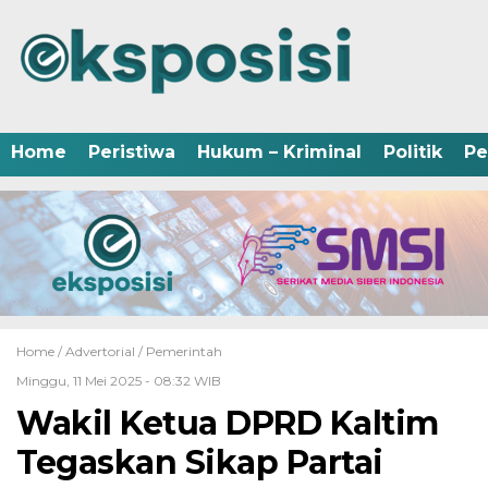
Home
Peristiwa
Hukum – Kriminal
Politik
Pe
Home /
Advertorial
/
Pemerintah
Minggu, 11 Mei 2025 - 08:32 WIB
Wakil Ketua DPRD Kaltim
Tegaskan Sikap Partai