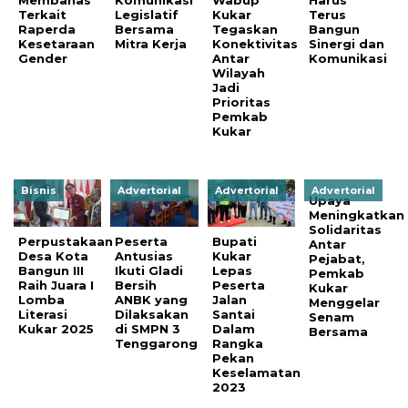
Terkait
Legislatif
Kukar
Terus
Raperda
Bersama
Tegaskan
Bangun
Kesetaraan
Mitra Kerja
Konektivitas
Sinergi dan
Gender
Antar
Komunikasi
Wilayah
Jadi
Prioritas
Pemkab
Kukar
Bisnis
Advertorial
Advertorial
Advertorial
Upaya
Meningkatkan
Solidaritas
Perpustakaan
Peserta
Bupati
Antar
Desa Kota
Antusias
Kukar
Pejabat,
Bangun III
Ikuti Gladi
Lepas
Pemkab
Raih Juara I
Bersih
Peserta
Kukar
Lomba
ANBK yang
Jalan
Menggelar
Literasi
Dilaksakan
Santai
Senam
Kukar 2025
di SMPN 3
Dalam
Bersama
Tenggarong
Rangka
Pekan
Keselamatan
2023