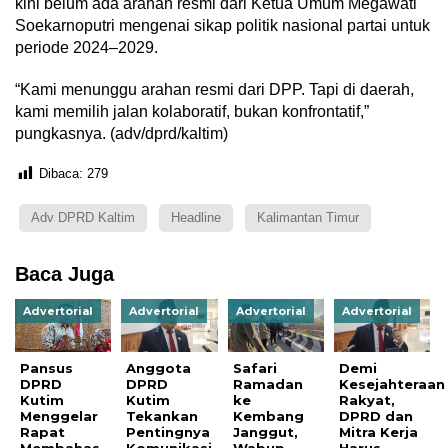
kini belum ada arahan resmi dari Ketua Umum Megawati
Soekarnoputri mengenai sikap politik nasional partai untuk
periode 2024–2029.
“Kami menunggu arahan resmi dari DPP. Tapi di daerah,
kami memilih jalan kolaboratif, bukan konfrontatif,”
pungkasnya. (adv/dprd/kaltim)
Dibaca:
279
Adv DPRD Kaltim
Headline
Kalimantan Timur
Baca Juga
Advertorial
Advertorial
Advertorial
Advertorial
Pansus
Anggota
Safari
Demi
DPRD
DPRD
Ramadan
Kesejahteraan
Kutim
Kutim
ke
Rakyat,
Menggelar
Tekankan
Kembang
DPRD dan
Rapat
Pentingnya
Janggut,
Mitra Kerja
Membahas
Komunikasi
Wabup
Harus