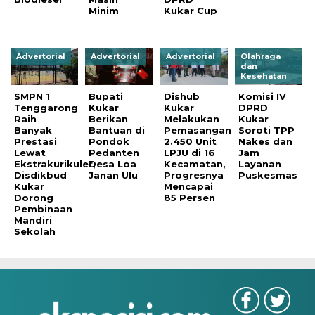
Minim
Kukar Cup
Advertorial
Advertorial
Advertorial
Olahraga
dan
Kesehatan
SMPN 1
Bupati
Dishub
Komisi IV
Tenggarong
Kukar
Kukar
DPRD
Raih
Berikan
Melakukan
Kukar
Banyak
Bantuan di
Pemasangan
Soroti TPP
Prestasi
Pondok
2.450 Unit
Nakes dan
Lewat
Pedanten
LPJU di 16
Jam
Ekstrakurikuler,
Desa Loa
Kecamatan,
Layanan
Disdikbud
Janan Ulu
Progresnya
Puskesmas
Kukar
Mencapai
Dorong
85 Persen
Pembinaan
Mandiri
Sekolah