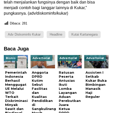
telah menjalankan fungsinya dengan baik dan bisa
menjadi contoh bagi langgar lainnya di Kukar,”
pungkasnya. (adv/diskominfo/kukar)
Dibaca:
281
Adv Diskominfo Kukar
Headline
Kutai Kartanegara
Baca Juga
Bisnis
Advertorial
Advertorial
Advertorial
Pemerintah
Anggota
Ratusan
Assisten I
Indonesia
DPRD
Peserta
Setkab
Berhasil
Kutim
Antusias
Kukar Buka
Menggugat
Sebut
Ikuti
Bimbingan
UE Melalui
Fasilitas
Lomba
Manasik
WTO
dan
Layangan
Haji
Terkait
Kualitas
Aduan
Reguler
Diskriminasi
Pendidikan
Perebutkan
Minyak
di
Juara
Sawit dan
Sangkulirang
Ketua
Biodiesel
Masih
DPRD