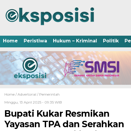
Home
Peristiwa
Hukum – Kriminal
Politik
Pe
Home /
Advertorial
/
Pemerintah
Minggu, 13 April 2025 - 09:35 WIB
Bupati Kukar Resmikan
Yayasan TPA dan Serahkan