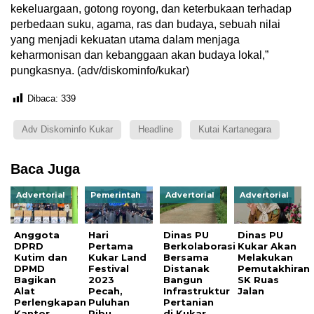
kekeluargaan, gotong royong, dan keterbukaan terhadap
perbedaan suku, agama, ras dan budaya, sebuah nilai
yang menjadi kekuatan utama dalam menjaga
keharmonisan dan kebanggaan akan budaya lokal,”
pungkasnya. (adv/diskominfo/kukar)
Dibaca:
339
Adv Diskominfo Kukar
Headline
Kutai Kartanegara
Baca Juga
Advertorial
Pemerintah
Advertorial
Advertorial
Anggota
Hari
Dinas PU
Dinas PU
DPRD
Pertama
Berkolaborasi
Kukar Akan
Kutim dan
Kukar Land
Bersama
Melakukan
DPMD
Festival
Distanak
Pemutakhiran
Bagikan
2023
Bangun
SK Ruas
Alat
Pecah,
Infrastruktur
Jalan
Perlengkapan
Puluhan
Pertanian
Kantor
Ribu
di Kukar