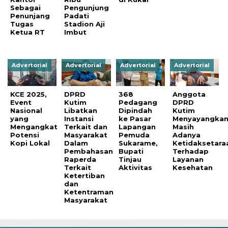
Sebagai
Pengunjung
Penunjang
Padati
Tugas
Stadion Aji
Ketua RT
Imbut
Advertorial
Advertorial
Advertorial
Advertorial
KCE 2025,
DPRD
368
Anggota
Event
Kutim
Pedagang
DPRD
Nasional
Libatkan
Dipindah
Kutim
yang
Instansi
ke Pasar
Menyayangka
Mengangkat
Terkait dan
Lapangan
Masih
Potensi
Masyarakat
Pemuda
Adanya
Kopi Lokal
Dalam
Sukarame,
Ketidaksetara
Pembahasan
Bupati
Terhadap
Raperda
Tinjau
Layanan
Terkait
Aktivitas
Kesehatan
Ketertiban
dan
Ketentraman
Masyarakat