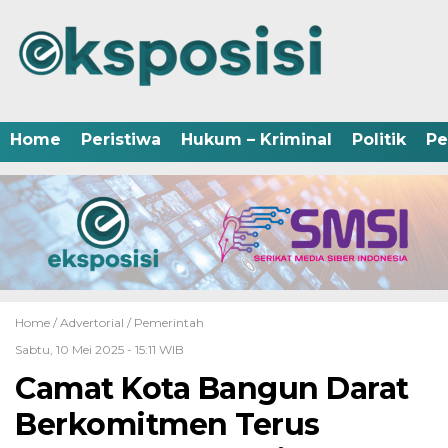
Home
Peristiwa
Hukum – Kriminal
Politik
Pe
Home /
Advertorial
/
Pemerintah
Sabtu, 10 Mei 2025 - 15:11 WIB
Camat Kota Bangun Darat
Berkomitmen Terus