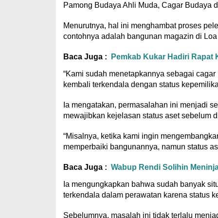
Pamong Budaya Ahli Muda, Cagar Budaya da
Menurutnya, hal ini menghambat proses peles
contohnya adalah bangunan magazin di Loa Ku
Baca Juga :
Pemkab Kukar Hadiri Rapat K
“Kami sudah menetapkannya sebagai cagar bu
kembali terkendala dengan status kepemilikan
Ia mengatakan, permasalahan ini menjadi s
mewajibkan kejelasan status aset sebelum 
“Misalnya, ketika kami ingin mengembangkan 
memperbaiki bangunannya, namun status asetn
Baca Juga :
Wabup Rendi Solihin Meninj
Ia mengungkapkan bahwa sudah banyak situs 
terkendala dalam perawatan karena status ke
Sebelumnya, masalah ini tidak terlalu menja