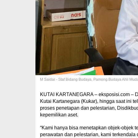
M Saidar - Staf Bidang Budaya, Pamong Budaya Ahli Mu
KUTAI KARTANEGARA – eksposisi.com – Di
Kutai Kartanegara (Kukar), hingga saat ini
proses penetapan dan pelestarian, Disdikbu
kepemilikan aset.
“Kami hanya bisa menetapkan objek-objek te
perawatan dan pelestarian, kami terkendala