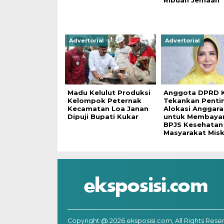
Ribuan Jemaah
Advertorial
Advertorial
Madu Kelulut Produksi
Anggota DPRD K
Kelompok Peternak
Tekankan Penti
Kecamatan Loa Janan
Alokasi Anggara
Dipuji Bupati Kukar
untuk Membayar
BPJS Kesehatan
Masyarakat Misk
Copyright @ 2026 eksposisi.com, All Rights Rese