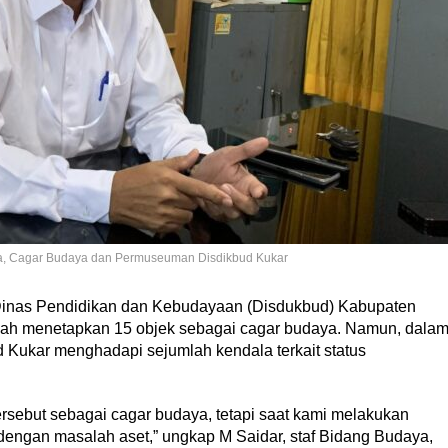
da, Cagar Budaya dan Permuseuman Disdikbud Kukar
nas Pendidikan dan Kebudayaan (Disdukbud) Kabupaten
 telah menetapkan 15 objek sebagai cagar budaya. Namun, dala
d Kukar menghadapi sejumlah kendala terkait status
rsebut sebagai cagar budaya, tetapi saat kami melakukan
 dengan masalah aset,” ungkap M Saidar, staf Bidang Budaya,