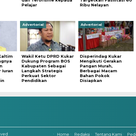
dan Terorisme kepada
Targetkan Fasilitasi 60
Pelajar
Ribu Nelayan
Advertorial
Advertorial
altim
Wakil Ketu DPRD Kukar
Disperindag Kukar
ngnya
Dukung Program BOS
Mengikuti Gerakan
n
Kabupaten Sebagai
Pangan Murah,
 Iuran
Langkah Strategis
Berbagai Macam
Perkuat Sektor
Bahan Pokok
in
Pendidikan
Disiapkan
rved
Home
Redaksi
Tentang Kami
Ped