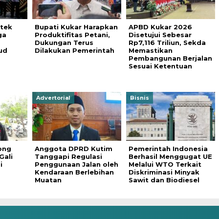
tek
Bupati Kukar Harapkan
APBD Kukar 2026
ga
Produktifitas Petani,
Disetujui Sebesar
Dukungan Terus
Rp7,116 Triliun, Sekda
ud
Dilakukan Pemerintah
Memastikan
Pembangunan Berjalan
Sesuai Ketentuan
Advertorial
Bisnis
ong
Anggota DPRD Kutim
Pemerintah Indonesia
Gali
Tanggapi Regulasi
Berhasil Menggugat UE
i
Penggunaan Jalan oleh
Melalui WTO Terkait
Kendaraan Berlebihan
Diskriminasi Minyak
Muatan
Sawit dan Biodiesel