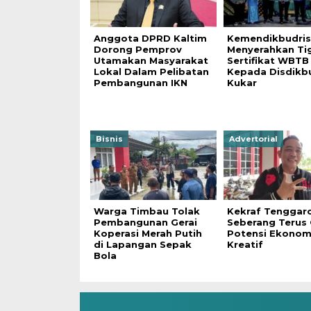
Anggota DPRD Kaltim
Kemendikbudris
Dorong Pemprov
Menyerahkan Ti
Utamakan Masyarakat
Sertifikat WBTB
Lokal Dalam Pelibatan
Kepada Disdikb
Pembangunan IKN
Kukar
Bisnis
Advertorial
Warga Timbau Tolak
Kekraf Tenggar
Pembangunan Gerai
Seberang Terus 
Koperasi Merah Putih
Potensi Ekonom
di Lapangan Sepak
Kreatif
Bola