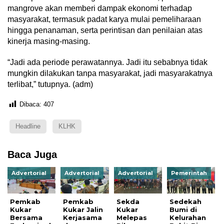
mangrove akan memberi dampak ekonomi terhadap
masyarakat, termasuk padat karya mulai pemeliharaan
hingga penanaman, serta perintisan dan penilaian atas
kinerja masing-masing.
“Jadi ada periode perawatannya. Jadi itu sebabnya tidak
mungkin dilakukan tanpa masyarakat, jadi masyarakatnya
terlibat,” tutupnya. (adm)
Dibaca:
407
Headline
KLHK
Baca Juga
Advertorial
Advertorial
Advertorial
Pemerintah
Pemkab
Pemkab
Sekda
Sedekah
Kukar
Kukar Jalin
Kukar
Bumi di
Bersama
Kerjasama
Melepas
Kelurahan