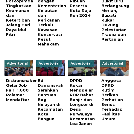
Forkopimda
dengan
Ribuan
Bukit Biru
Tingkatkan
Kementerian
Peserta
Berlangsung
Keamanan
Kelautan
Kota Raja
Meriah,
dan
dan
Run 2024
Bupati
Ketertiban
Perikanan
Kukar
Jelang Hari
Terkait
Dukung
Raya Idul
Kawasan
Pelestarian
Fitri
Konservasi
Tradisi dan
Pesut
Pertanian
Mahakam
Advertorial
Advertorial
Advertorial
Advertorial
Distransnaker
Edi
DPRD
Anggota
Gelar Job
Damansyah
Kukar
DPRD
Fair, 1.600
Serahkan
Menggelar
Kutim
Pelamar
Bantuan
RDP Bahas
Berikan
Mendaftar
Bagi
Banjir dan
Perhatian
Nelayan di
Longsor di
Serius
Kecamatan
Desa
Terhadap
Kota
Purwajaya
Fasilitas
Bangun
Kecamatan
Umum
Loa Janan