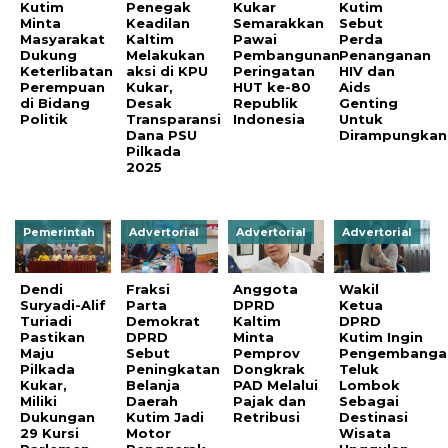
Kutim
Penegak
Kukar
Kutim
Minta
Keadilan
Semarakkan
Sebut
Masyarakat
Kaltim
Pawai
Perda
Dukung
Melakukan
Pembangunan
Penanganan
Keterlibatan
aksi di KPU
Peringatan
HIV dan
Perempuan
Kukar,
HUT ke-80
Aids
di Bidang
Desak
Republik
Genting
Politik
Transparansi
Indonesia
Untuk
Dana PSU
Dirampungkan
Pilkada
2025
Pemerintah
Advertorial
Advertorial
Advertorial
Dendi
Fraksi
Anggota
Wakil
Suryadi-Alif
Parta
DPRD
Ketua
Turiadi
Demokrat
Kaltim
DPRD
Pastikan
DPRD
Minta
Kutim Ingin
Maju
Sebut
Pemprov
Pengembanga
Pilkada
Peningkatan
Dongkrak
Teluk
Kukar,
Belanja
PAD Melalui
Lombok
Miliki
Daerah
Pajak dan
Sebagai
Dukungan
Kutim Jadi
Retribusi
Destinasi
29 Kursi
Motor
Wisata