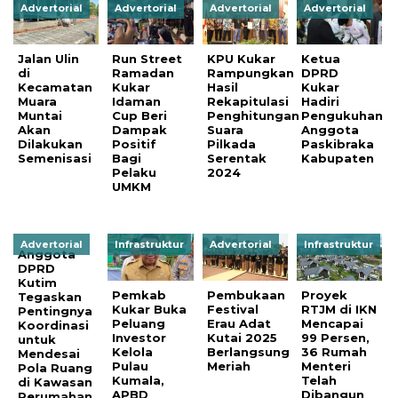
Advertorial
Advertorial
Advertorial
Advertorial
Jalan Ulin
Run Street
KPU Kukar
Ketua
di
Ramadan
Rampungkan
DPRD
Kecamatan
Kukar
Hasil
Kukar
Muara
Idaman
Rekapitulasi
Hadiri
Muntai
Cup Beri
Penghitungan
Pengukuhan
Akan
Dampak
Suara
Anggota
Dilakukan
Positif
Pilkada
Paskibraka
Semenisasi
Bagi
Serentak
Kabupaten
Pelaku
2024
UMKM
Advertorial
Infrastruktur
Advertorial
Infrastruktur
Anggota
DPRD
Kutim
Pemkab
Pembukaan
Proyek
Tegaskan
Kukar Buka
Festival
RTJM di IKN
Pentingnya
Peluang
Erau Adat
Mencapai
Koordinasi
Investor
Kutai 2025
99 Persen,
untuk
Kelola
Berlangsung
36 Rumah
Mendesai
Pulau
Meriah
Menteri
Pola Ruang
Kumala,
Telah
di Kawasan
APBD
Dibangun
Perumahan