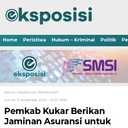
Home
Peristiwa
Hukum – Kriminal
Politik
Pe
Home /
Advertorial
/
Pemerintah
Jumat, 11 November 2022 - 15:07 WIB
Pemkab Kukar Berikan
Jaminan Asuransi untuk