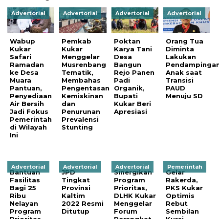
Advertorial
Advertorial
Advertorial
Advertorial
Wabup
Pemkab
Poktan
Orang Tua
Kukar
Kukar
Karya Tani
Diminta
Safari
Menggelar
Desa
Lakukan
Ramadan
Musrenbang
Bangun
Pendampinga
ke Desa
Tematik,
Rejo Panen
Anak saat
Muara
Membahas
Padi
Transisi
Pantuan,
Pengentasan
Organik,
PAUD
Penyediaan
Kemiskinan
Bupati
Menuju SD
Air Bersih
dan
Kukar Beri
Jadi Fokus
Penurunan
Apresiasi
Pemerintah
Prevalensi
di Wilayah
Stunting
Ini
Advertorial
Advertorial
Advertorial
Pemerintah
Bantuan
JPD
Sinergikan
Gelar
Fasilitas
Tingkat
Program
Rakerda,
Bagi 25
Provinsi
Prioritas,
PKS Kukar
Ribu
Kaltim
DLHK Kukar
Optimis
Nelayan
2022 Resmi
Menggelar
Rebut
Program
Ditutup
Forum
Sembilan