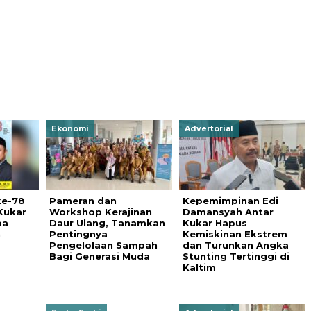
Ekonomi
Advertorial
ke-78
Pameran dan
Kepemimpinan Edi
Kukar
Workshop Kerajinan
Damansyah Antar
ba
Daur Ulang, Tanamkan
Kukar Hapus
n
Pentingnya
Kemiskinan Ekstrem
Pengelolaan Sampah
dan Turunkan Angka
Bagi Generasi Muda
Stunting Tertinggi di
Kaltim