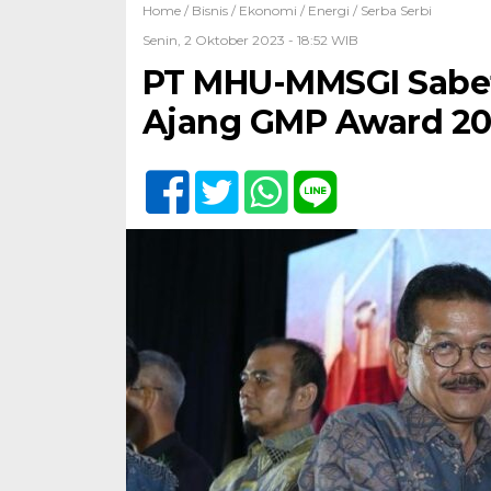
Home /
Bisnis
/
Ekonomi
/
Energi
/
Serba Serbi
Senin, 2 Oktober 2023 - 18:52 WIB
PT MHU-MMSGI Sabe
Ajang GMP Award 2