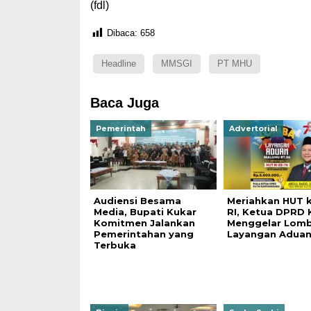
(fdl)
Dibaca:
658
Headline
MMSGI
PT MHU
Baca Juga
Pemerintah
Advertorial
Audiensi Besama
Meriahkan HUT 
Media, Bupati Kukar
RI, Ketua DPRD 
Komitmen Jalankan
Menggelar Lom
Pemerintahan yang
Layangan Adua
Terbuka