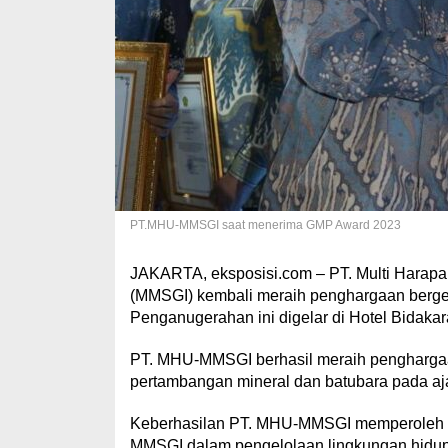
PT.MHU-MMSGI saat menerima GMP Award 2023
JAKARTA, eksposisi.com – PT. Multi Har
(MMSGI) kembali meraih penghargaan berge
Penganugerahan ini digelar di Hotel Bidakar
PT. MHU-MMSGI berhasil meraih penghargaa
pertambangan mineral dan batubara pada a
Keberhasilan PT. MHU-MMSGI memperoleh pe
MMSGI dalam pengelolaan lingkungan hidup