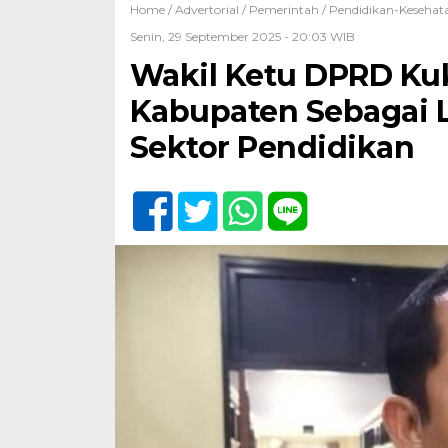
Home /
Advertorial
/
Pemerintah
/
Pendidikan-Kesehat
Senin, 29 September 2025 - 20:03 WIB
Wakil Ketu DPRD Ku
Kabupaten Sebagai L
Sektor Pendidikan