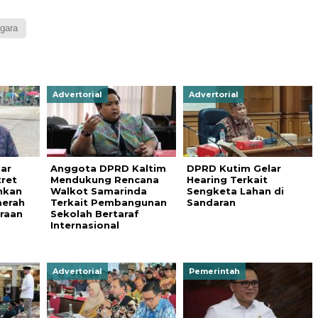
egara
Advertorial
Advertorial
ar
Anggota DPRD Kaltim
DPRD Kutim Gelar
tret
Mendukung Rencana
Hearing Terkait
nkan
Walkot Samarinda
Sengketa Lahan di
aerah
Terkait Pembangunan
Sandaran
raan
Sekolah Bertaraf
Internasional
Advertorial
Pemerintah