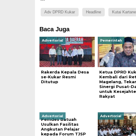
Adv DPRD Kukar
Headline
Kutai Kartan
Baca Juga
Advertorial
Pemerintah
Rakerda Kepala Desa
Ketua DPRD Kuk
se-Kukar Resmi
Kembali dari Re
Ditutup
Magelang, Teka
Sinergi Pusat-D
untuk Kesejahte
Rakyat
Advertorial
Advertorial
Pemdes Batuah
Usulkan Fasilitas
Angkutan Pelajar
kepada Forum TJSP