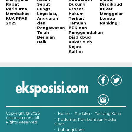
Rapat
Sebut
Dukung
Disdikbud
Paripurna
Fungsi
Proses
Kukar
Membahas
Legislasi,
Hukum
Menggelar
KUA PPAS
Anggaran
Terkait
Lomba
2025
dan
Temuan
Ranking 1
Pengawasan
BPK dan
Telah
Penggeledahan
Berjalan
Disdikbud
Baik
Kukar oleh
Kejati
Kaltim
Copyright @ 2026
Home
Redaksi
Tentang Kami
eksposisi.com, All
Pedoman Pemberitaan Media
Rights Reserved
Siber
Hubungi Kami