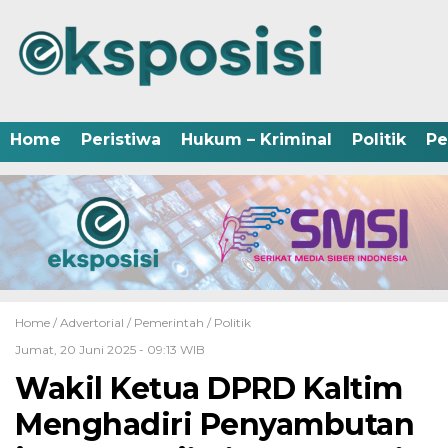
Home
Peristiwa
Hukum – Kriminal
Politik
Pe
Home /
Advertorial
/
Pemerintah
/
Politik
Jumat, 20 Juni 2025 - 09:13 WIB
Wakil Ketua DPRD Kaltim
Menghadiri Penyambutan