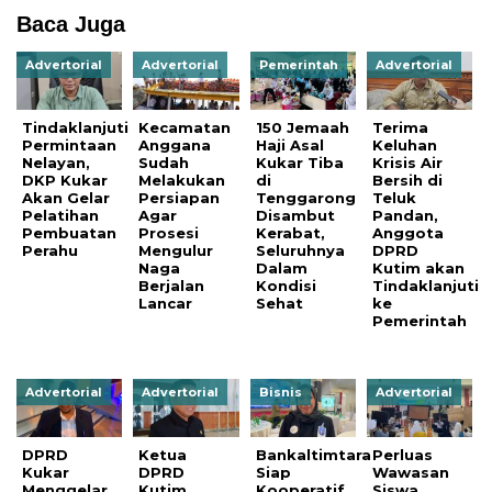
Baca Juga
Advertorial
Advertorial
Pemerintah
Advertorial
Tindaklanjuti
Kecamatan
150 Jemaah
Terima
Permintaan
Anggana
Haji Asal
Keluhan
Nelayan,
Sudah
Kukar Tiba
Krisis Air
DKP Kukar
Melakukan
di
Bersih di
Akan Gelar
Persiapan
Tenggarong
Teluk
Pelatihan
Agar
Disambut
Pandan,
Pembuatan
Prosesi
Kerabat,
Anggota
Perahu
Mengulur
Seluruhnya
DPRD
Naga
Dalam
Kutim akan
Berjalan
Kondisi
Tindaklanjuti
Lancar
Sehat
ke
Pemerintah
Advertorial
Advertorial
Bisnis
Advertorial
DPRD
Ketua
Bankaltimtara
Perluas
Kukar
DPRD
Siap
Wawasan
Menggelar
Kutim
Kooperatif
Siswa,