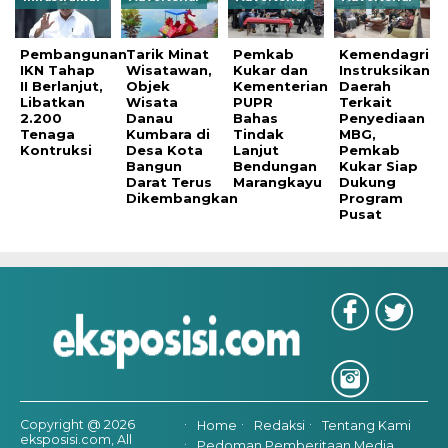
Pembangunan
Tarik Minat
Pemkab
Kemendagri
IKN Tahap
Wisatawan,
Kukar dan
Instruksikan
II Berlanjut,
Objek
Kementerian
Daerah
Libatkan
Wisata
PUPR
Terkait
2.200
Danau
Bahas
Penyediaan
Tenaga
Kumbara di
Tindak
MBG,
Kontruksi
Desa Kota
Lanjut
Pemkab
Bangun
Bendungan
Kukar Siap
Darat Terus
Marangkayu
Dukung
Dikembangkan
Program
Pusat
Copyright @ 2026
Home
Redaksi
Tentang Kami
eksposisi.com, All
Pedoman Pemberitaan Media