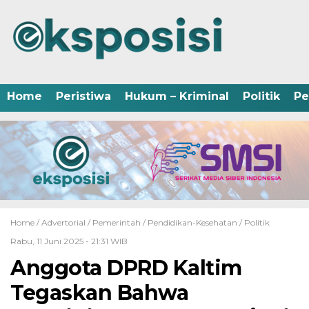
Home
Peristiwa
Hukum – Kriminal
Politik
Pe
Home /
Advertorial
/
Pemerintah
/
Pendidikan-Kesehatan
/
Politik
Rabu, 11 Juni 2025 - 21:31 WIB
Anggota DPRD Kaltim
Tegaskan Bahwa