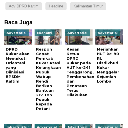
Adv DPRD Kaltim
Headline
Kalimantan Timur
Baca Juga
Advertorial
Ekonomi
Advertorial
Advertorial
DPRD
Respon
Kesan
Meriahkan
Kukar akan
Cepat
Ketua
HUT ke-80
Mengikuti
Pemkab
DPRD
RI,
Orientasi
Kukar Atasi
Kukar pada
Disdikbud
yang
Kelangkaan
HUT ke-241
Kukar
Diinisiasi
Pupuk,
Tenggarong,
Menggelar
BPSDM
Wabup
Pembenahan
Sejumlah
Kaltim
Rendi
dan
Lomba
Berikan
Penataan
Bantuan
Terus
217 Ton
Dilakukan
Pupuk
kepada
Petani
Infrastruktur
Advertorial
Advertorial
Advertorial