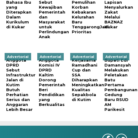
Bahasa Ibu
Sebut
Pemulihan
Lapisan
yang
Kewajiban
Korban
Menyalurkan
Diterapkan
Pemerintah
Kebakaran
Zakat
Dalam
dan
Kelurahan
Melalui
Kurikulum
Masyarakat
Baru
BAZNAZ
di Kukar
untuk
TenggarongJadi
Kukar
Perlindungan
Prioritas
Anak
Advertorial
Advertorial
Advertorial
Advertorial
Anggota
Anggota
Kerjasama
Bupati Edi
DPRD
Komisi IV
Ramadhani
Damansyah
Sebut
DPRD
Cup dan
Melakukan
Infrastruktur
Kaltim
SSA
Peletakan
Jalan di
Dorong
Diharapkan
Batu
Kutim
Pemerintah
Meningkatkan
Pertama
Butuh
Beri
Kualitas
Pembangunan
Perhatian
Pendidikan
Sepakbola
Gedung
Serius dan
yang
di Kutim
Baru RSUD
Anggaran
Berkualitas
AM
Lebih Besar
Parikesit