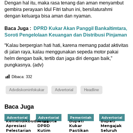
Dengan hal itu, maka rasa tenang dan aman menyambut
gembira perayaan Idul Fitri tahun ini, bersilaturahmi
dengan keluarga bisa aman dan nyaman.
Baca Juga :
DPRD Kukar Akan Panggil Bankaltimtara,
Soroti Pengelolaan Keuangan dan Distribusi Pinjaman
“Kalau berpergian hati hati, karena memang padat aktivitas
di jalan raya, kalau menggunakan sepeda motor pakai
helm dengan baik, tertib dan jaga diri dengan baik,”
pungkasnya. (adv)
Dibaca:
332
Advdiskominfokukar
Advertorial
Headline
Baca Juga
Advertorial
Advertorial
Pemerintah
Advertorial
Kemendikbudristek
Anggota
Bupati
Bupati
Apresiasi
DPRD
Kukar
Mengajak
Pelestarian
Kutim
Pastikan
Seluruh