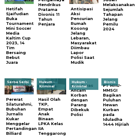
Hendrikus
Melaksanakan
Hetifah
Antisipasi
Pratama
Sejumlah
Sjaifudian
Aksi
Divonis 11
Tahapan
Buka
Pencurian
Tahun
Jelang
Tournament
Rumah
Penjara
Pemilu
Mini Soccer
Kosong
2024
Media
Jelang
Kaltim Cup
Lebaran,
2023, 14
Masyarakat
Tim
Diimbau
Bersaing
Lapor
Rebut
Polisi Saat
Juara
Mudik
Serba Serbi
Hukum -
Hukum -
Bisnis
Dua Curas
PT MHU-
Kriminal
Kriminal
Ancam
MMSGI
Korban
Bagikan
Pererat
Hasil Olah
dengan
Puluhan
Silaturahmi,
TKP,
Parang
Hewan
Bubuhan
Empat
Dibekuk
Kurban
Jurnalis
Anak
Polisi
pada
Kukar
Binaan
Iduladha
Menggelar
LPKA Kelas
1444 Hijriah
Pertandingan
IIA
Billiard
Tenggarong