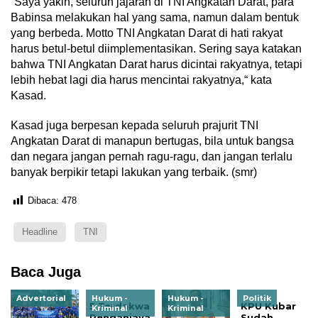
“Saya yakin, seluruh jajaran di TNI Angkatan Darat, para
Babinsa melakukan hal yang sama, namun dalam bentuk
yang berbeda. Motto TNI Angkatan Darat di hati rakyat
harus betul-betul diimplementasikan. Sering saya katakan
bahwa TNI Angkatan Darat harus dicintai rakyatnya, tetapi
lebih hebat lagi dia harus mencintai rakyatnya,“ kata
Kasad.
Kasad juga berpesan kepada seluruh prajurit TNI
Angkatan Darat di manapun bertugas, bila untuk bangsa
dan negara jangan pernah ragu-ragu, dan jangan terlalu
banyak berpikir tetapi lakukan yang terbaik. (smr)
Dibaca:
478
Headline
TNI
Baca Juga
Advertorial
Hukum -
Hukum -
Politik
5 Terdakwa
KPU Kubar
Kriminal
Kriminal
Penganiaya
Sudah