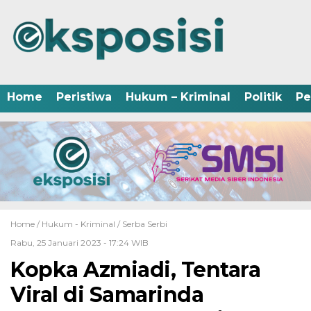
Home
Peristiwa
Hukum – Kriminal
Politik
Pe
Home /
Hukum - Kriminal
/
Serba Serbi
Rabu, 25 Januari 2023 - 17:24 WIB
Kopka Azmiadi, Tentara
Viral di Samarinda