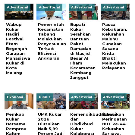
Advertorial
Advertorial
Advertorial
Advertorial
Wabup
Pemerintah
Bupati
Pasca
Kukar
Kecamatan
Kukar
Kebakaran,
Hadiri
Tabang
Serahkan
Kelurahan
Festival
Melakukan
Bantuan
Maluhu
Etam
Penyesuaian
Paket
Gunakan
Begenjoh
Terkait
Ramadan
Sasana
Garapan
Efisiensi
di Masjid
Krida
Mahasiswa
Anggaran
Besar Al
Bhakti
Kukar di
Ilham
Melakukan
Kota
Kecamatan
Pelayanan
Malang
Kembang
Janggut
Ekonomi
Bisnis
Advertorial
Advertorial
Pemkab
UMK Kukar
Kemendikbudristek
Ramaikan
Kukar
2026
dan
Peringatan
Bersama
Diusulkan
Disdikbud
HUT ke-44
Pemprov
Naik 5,99
Kukar
Kelurahan
Kaltim
Persen Jadi
Kolaborasi
Sarijaya,