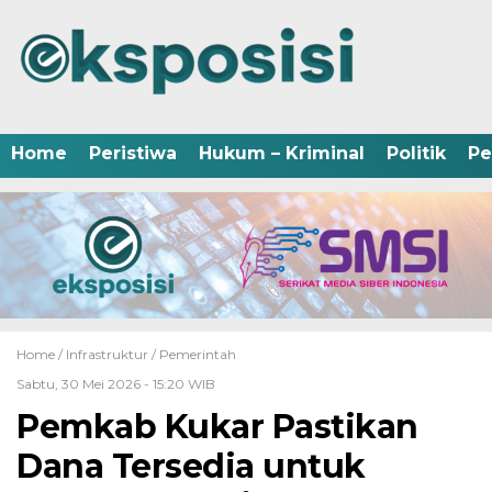
Home
Peristiwa
Hukum – Kriminal
Politik
Pe
Home /
Infrastruktur
/
Pemerintah
Sabtu, 30 Mei 2026 - 15:20 WIB
Pemkab Kukar Pastikan
Dana Tersedia untuk