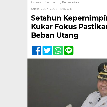
Home /
Infrastruktur
/
Pemerintah
Selasa, 2 Juni 2026 - 16:16 WIB
Setahun Kepemimpin
Kukar Fokus Pastika
Beban Utang