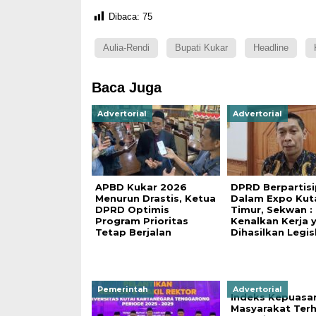
Dibaca:
75
Aulia-Rendi
Bupati Kukar
Headline
Baca Juga
Advertorial
Advertorial
APBD Kukar 2026
DPRD Berpartisi
Menurun Drastis, Ketua
Dalam Expo Kut
DPRD Optimis
Timur, Sekwan :
Program Prioritas
Kenalkan Kerja 
Tetap Berjalan
Dihasilkan Legisl
Pemerintah
Advertorial
Indeks Kepuasa
Masyarakat Ter