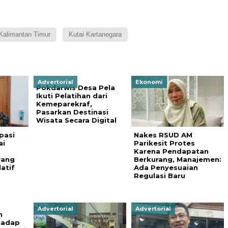
Kalimantan Timur
Kutai Kartanegara
Advertorial
Ekonomi
Pokdarwis Desa Pela
Ikuti Pelatihan dari
Kemeparekraf,
Pasarkan Destinasi
Wisata Secara Digital
pasi
Nakes RSUD AM
ai
Parikesit Protes
Karena Pendapatan
yang
Berkurang, Manajemen:
atif
Ada Penyesuaian
Regulasi Baru
Advertorial
Advertorial
n
hadap