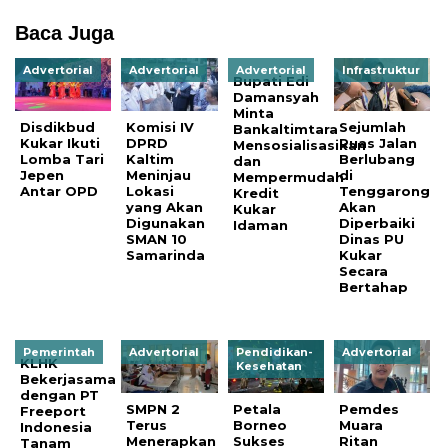
Baca Juga
Advertorial
Advertorial
Advertorial
Infrastruktur
Bupati Edi
Damansyah
Minta
Disdikbud
Komisi IV
Sejumlah
Bankaltimtara
Kukar Ikuti
DPRD
Ruas Jalan
Mensosialisasikan
Lomba Tari
Kaltim
Berlubang
dan
Jepen
Meninjau
di
Mempermudah
Antar OPD
Lokasi
Tenggarong
Kredit
yang Akan
Akan
Kukar
Digunakan
Diperbaiki
Idaman
SMAN 10
Dinas PU
Samarinda
Kukar
Secara
Bertahap
Pemerintah
Advertorial
Pendidikan-
Advertorial
KLHK
Kesehatan
Bekerjasama
dengan PT
SMPN 2
Petala
Pemdes
Freeport
Terus
Borneo
Muara
Indonesia
Menerapkan
Sukses
Ritan
Tanam