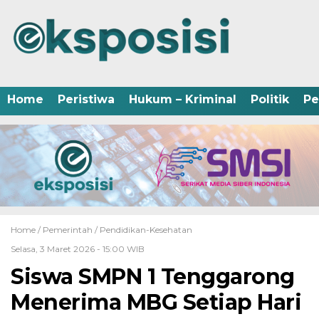
Home
Peristiwa
Hukum – Kriminal
Politik
Pe
Home /
Pemerintah
/
Pendidikan-Kesehatan
Selasa, 3 Maret 2026 - 15:00 WIB
Siswa SMPN 1 Tenggarong
Menerima MBG Setiap Hari