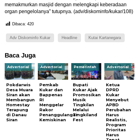
memakmurkan masjid dengan melengkapi keberadaan
organ pengelolanya” tutupnya. (adv/diskominfo/kukar/108)
Dibaca:
420
Adv Diskominfo Kukar
Headline
Kutai Kartanegara
Baca Juga
Advertorial
Advertorial
Pemerintah
Advertorial
Pokdarwis
Pemkab
Bupati
Ketua
Desa Muara
Kukar dan
Kukar Ajak
DPRD
Siran akan
Bappenas
Promosikan
Kukar
Membangun
RI
Musik
Menyebut
Homestay
Menggelar
Tingkilan
APBD
Terapung
Rakor
Melalui
Perubahan
di Danau
Penanggulangan
Tingkiland
Harus
Siran
Kemiskinan
Fest
Realistis,
Program
Prioritas
Harus
Tepat