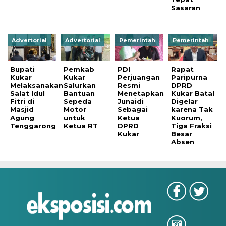
Sasaran
Advertorial
Advertorial
Pemerintah
Pemerintah
Bupati
Pemkab
PDI
Rapat
Kukar
Kukar
Perjuangan
Paripurna
Melaksanakan
Salurkan
Resmi
DPRD
Salat Idul
Bantuan
Menetapkan
Kukar Batal
Fitri di
Sepeda
Junaidi
Digelar
Masjid
Motor
Sebagai
karena Tak
Agung
untuk
Ketua
Kuorum,
Tenggarong
Ketua RT
DPRD
Tiga Fraksi
Kukar
Besar
Absen