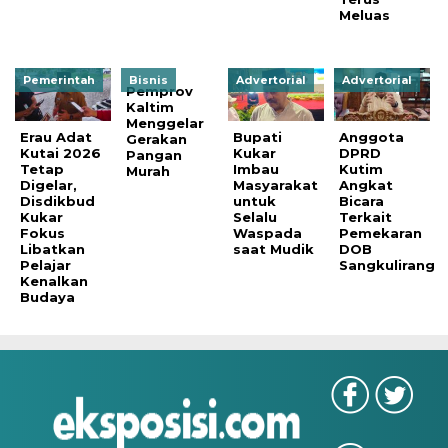
Meluas
Pemerintah
Bisnis
Advertorial
Advertorial
Pemprov
Kaltim
Menggelar
Erau Adat
Bupati
Anggota
Gerakan
Kutai 2026
Kukar
DPRD
Pangan
Tetap
Imbau
Kutim
Murah
Digelar,
Masyarakat
Angkat
Disdikbud
untuk
Bicara
Kukar
Selalu
Terkait
Fokus
Waspada
Pemekaran
Libatkan
saat Mudik
DOB
Pelajar
Sangkulirang
Kenalkan
Budaya