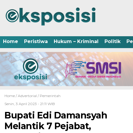
Home
Peristiwa
Hukum – Kriminal
Politik
Pe
Home /
Advertorial
/
Pemerintah
Senin, 3 April 2023 - 21:11 WIB
Bupati Edi Damansyah
Melantik 7 Pejabat,