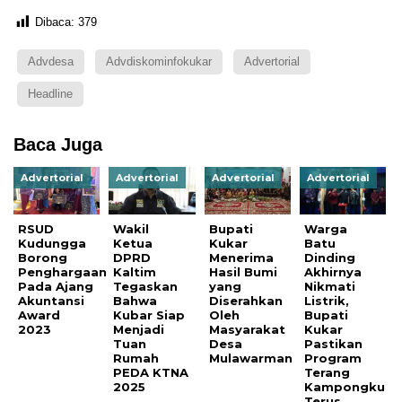
Dibaca:
379
Advdesa
Advdiskominfokukar
Advertorial
Headline
Baca Juga
Advertorial
Advertorial
Advertorial
Advertorial
RSUD
Wakil
Bupati
Warga
Kudungga
Ketua
Kukar
Batu
Borong
DPRD
Menerima
Dinding
Penghargaan
Kaltim
Hasil Bumi
Akhirnya
Pada Ajang
Tegaskan
yang
Nikmati
Akuntansi
Bahwa
Diserahkan
Listrik,
Award
Kubar Siap
Oleh
Bupati
2023
Menjadi
Masyarakat
Kukar
Tuan
Desa
Pastikan
Rumah
Mulawarman
Program
PEDA KTNA
Terang
2025
Kampongku
Terus