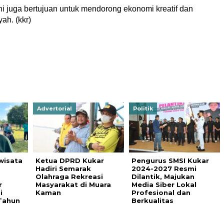
ini juga bertujuan untuk mendorong ekonomi kreatif dan
ah. (kkr)
Advertorial
Politik
wisata
Ketua DPRD Kukar
Pengurus SMSI Kukar
Hadiri Semarak
2024-2027 Resmi
Olahraga Rekreasi
Dilantik, Majukan
r
Masyarakat di Muara
Media Siber Lokal
i
Kaman
Profesional dan
 Tahun
Berkualitas