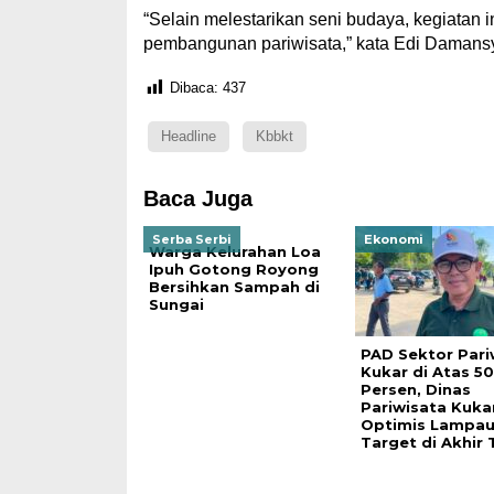
“Selain melestarikan seni budaya, kegiatan 
pembangunan pariwisata,” kata Edi Damansy
Dibaca:
437
Headline
Kbbkt
Baca Juga
Serba Serbi
Ekonomi
Warga Kelurahan Loa
Ipuh Gotong Royong
Bersihkan Sampah di
Sungai
PAD Sektor Pari
Kukar di Atas 50
Persen, Dinas
Pariwisata Kuka
Optimis Lampau
Target di Akhir