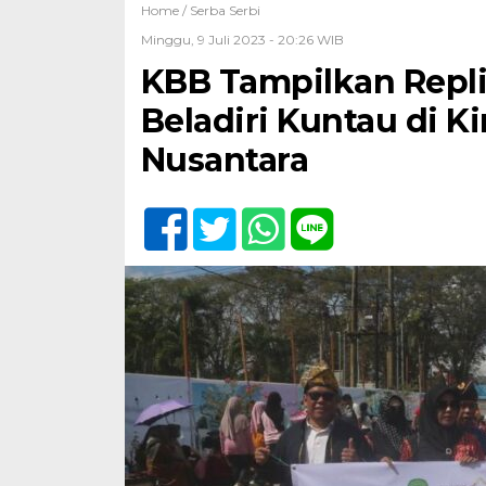
Home /
Serba Serbi
Minggu, 9 Juli 2023 - 20:26 WIB
KBB Tampilkan Repl
Beladiri Kuntau di K
Nusantara