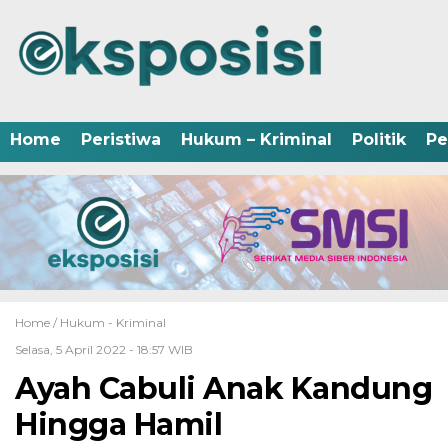
Home
Peristiwa
Hukum – Kriminal
Politik
Pe
Home /
Hukum - Kriminal
Selasa, 5 April 2022 - 18:57 WIB
Ayah Cabuli Anak Kandung
Hingga Hamil