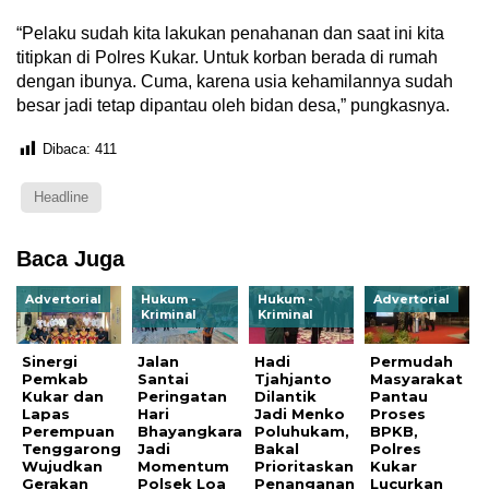
“Pelaku sudah kita lakukan penahanan dan saat ini kita
titipkan di Polres Kukar. Untuk korban berada di rumah
dengan ibunya. Cuma, karena usia kehamilannya sudah
besar jadi tetap dipantau oleh bidan desa,” pungkasnya.
Dibaca:
411
Headline
Baca Juga
Advertorial
Hukum -
Hukum -
Advertorial
Kriminal
Kriminal
Sinergi
Jalan
Hadi
Permudah
Pemkab
Santai
Tjahjanto
Masyarakat
Kukar dan
Peringatan
Dilantik
Pantau
Lapas
Hari
Jadi Menko
Proses
Perempuan
Bhayangkara
Poluhukam,
BPKB,
Tenggarong
Jadi
Bakal
Polres
Wujudkan
Momentum
Prioritaskan
Kukar
Gerakan
Polsek Loa
Penanganan
Lucurkan