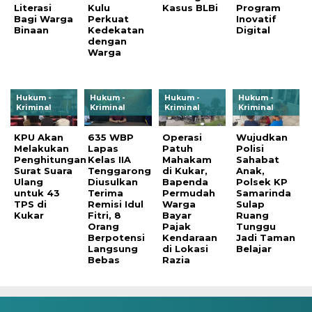
Literasi
Kulu
Kasus BLBi
Program
Bagi Warga
Perkuat
Inovatif
Binaan
Kedekatan
Digital
dengan
Warga
Hukum -
Hukum -
Hukum -
Hukum -
Kriminal
Kriminal
Kriminal
Kriminal
KPU Akan
635 WBP
Operasi
Wujudkan
Melakukan
Lapas
Patuh
Polisi
Penghitungan
Kelas IIA
Mahakam
Sahabat
Surat Suara
Tenggarong
di Kukar,
Anak,
Ulang
Diusulkan
Bapenda
Polsek KP
untuk 43
Terima
Permudah
Samarinda
TPS di
Remisi Idul
Warga
Sulap
Kukar
Fitri, 8
Bayar
Ruang
Orang
Pajak
Tunggu
Berpotensi
Kendaraan
Jadi Taman
Langsung
di Lokasi
Belajar
Bebas
Razia