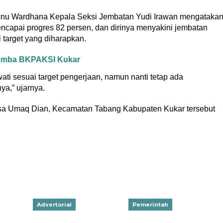
isnu Wardhana Kepala Seksi Jembatan Yudi Irawan mengataka
capai progres 82 persen, dan dirinya menyakini jembatan
 target yang diharapkan.
omba BKPAKSI Kukar
wati sesuai target pengerjaan, namun nanti tetap ada
ya,” ujarnya.
sa Umaq Dian, Kecamatan Tabang Kabupaten Kukar tersebut
Advertorial
Pemerintah