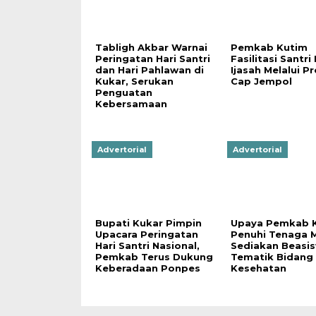
Tabligh Akbar Warnai
Pemkab Kutim
Peringatan Hari Santri
Fasilitasi Santri
dan Hari Pahlawan di
Ijasah Melalui P
Kukar, Serukan
Cap Jempol
Penguatan
Kebersamaan
Advertorial
Advertorial
Bupati Kukar Pimpin
Upaya Pemkab 
Upacara Peringatan
Penuhi Tenaga M
Hari Santri Nasional,
Sediakan Beasi
Pemkab Terus Dukung
Tematik Bidang
Keberadaan Ponpes
Kesehatan