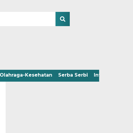
Olahraga-Kesehatan
Serba Serbi
Infografis
Adv