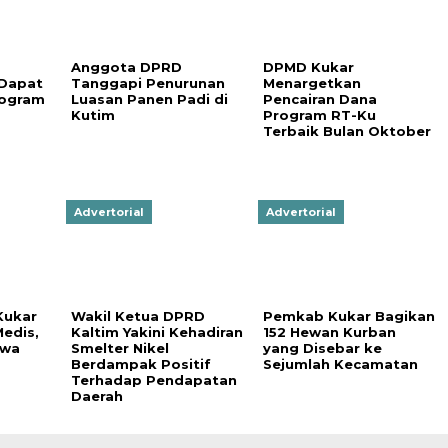
Anggota DPRD
DPMD Kukar
 Dapat
Tanggapi Penurunan
Menargetkan
rogram
Luasan Panen Padi di
Pencairan Dana
Kutim
Program RT-Ku
Terbaik Bulan Oktober
Advertorial
Advertorial
Kukar
Wakil Ketua DPRD
Pemkab Kukar Bagikan
edis,
Kaltim Yakini Kehadiran
152 Hewan Kurban
swa
Smelter Nikel
yang Disebar ke
Berdampak Positif
Sejumlah Kecamatan
Terhadap Pendapatan
Daerah