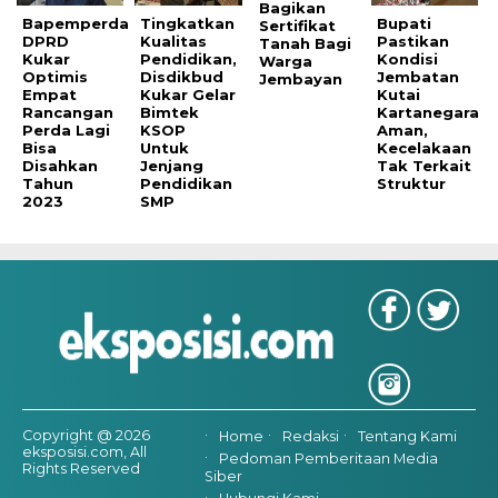
Bagikan
Bapemperda
Tingkatkan
Bupati
Sertifikat
DPRD
Kualitas
Pastikan
Tanah Bagi
Kukar
Pendidikan,
Kondisi
Warga
Optimis
Disdikbud
Jembatan
Jembayan
Empat
Kukar Gelar
Kutai
Rancangan
Bimtek
Kartanegara
Perda Lagi
KSOP
Aman,
Bisa
Untuk
Kecelakaan
Disahkan
Jenjang
Tak Terkait
Tahun
Pendidikan
Struktur
2023
SMP
Copyright @ 2026
Home
Redaksi
Tentang Kami
eksposisi.com, All
Pedoman Pemberitaan Media
Rights Reserved
Siber