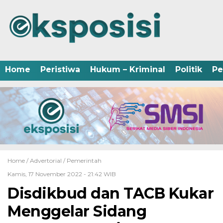
Home
Peristiwa
Hukum – Kriminal
Politik
Pe
Home /
Advertorial
/
Pemerintah
Kamis, 17 November 2022 - 21:42 WIB
Disdikbud dan TACB Kukar
Menggelar Sidang