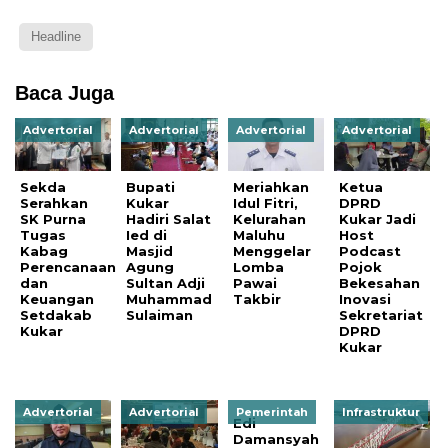
Headline
Baca Juga
Advertorial
Advertorial
Advertorial
Advertorial
Sekda
Bupati
Meriahkan
Ketua
Serahkan
Kukar
Idul Fitri,
DPRD
SK Purna
Hadiri Salat
Kelurahan
Kukar Jadi
Tugas
Ied di
Maluhu
Host
Kabag
Masjid
Menggelar
Podcast
Perencanaan
Agung
Lomba
Pojok
dan
Sultan Adji
Pawai
Bekesahan
Keuangan
Muhammad
Takbir
Inovasi
Setdakab
Sulaiman
Sekretariat
Kukar
DPRD
Kukar
Advertorial
Advertorial
Pemerintah
Infrastruktur
Edi
Damansyah