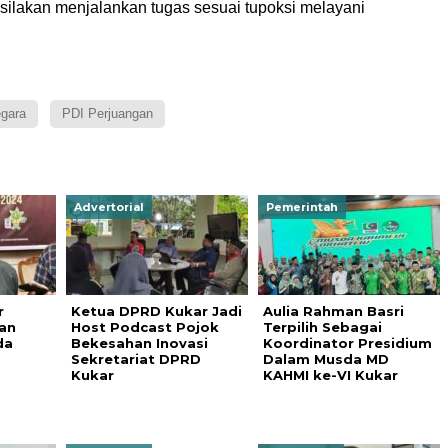
 silakan menjalankan tugas sesuai tupoksi melayani
egara
PDI Perjuangan
Advertorial
Pemerintah
r
Ketua DPRD Kukar Jadi
Aulia Rahman Basri
an
Host Podcast Pojok
Terpilih Sebagai
da
Bekesahan Inovasi
Koordinator Presidium
Sekretariat DPRD
Dalam Musda MD
Kukar
KAHMI ke-VI Kukar