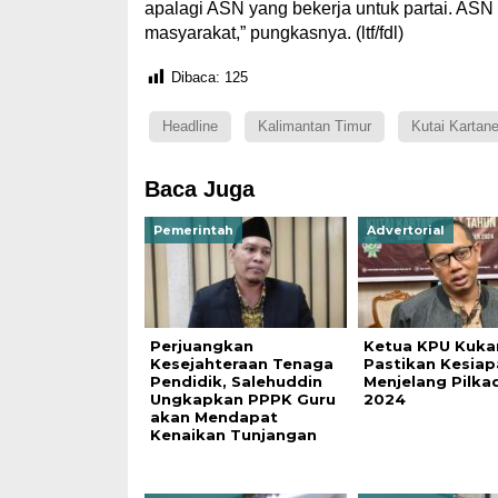
apalagi ASN yang bekerja untuk partai. ASN
masyarakat,” pungkasnya. (ltf/fdl)
Dibaca:
125
Headline
Kalimantan Timur
Kutai Kartan
Baca Juga
Pemerintah
Advertorial
Perjuangkan
Ketua KPU Kuka
Kesejahteraan Tenaga
Pastikan Kesiap
Pendidik, Salehuddin
Menjelang Pilka
Ungkapkan PPPK Guru
2024
akan Mendapat
Kenaikan Tunjangan