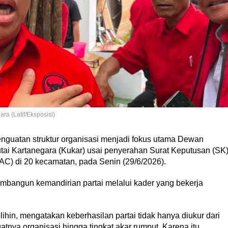
ra (Latif/Eksposisi)
uatan struktur organisasi menjadi fokus utama Dewan
i Kartanegara (Kukar) usai penyerahan Surat Keputusan (SK
) di 20 kecamatan, pada Senin (29/6/2026).
embangun kemandirian partai melalui kader yang bekerja
hin, mengatakan keberhasilan partai tidak hanya diukur dari
atnya organisasi hingga tingkat akar rumput. Karena itu,